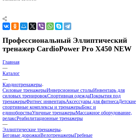
Профессиональный Эллиптический
тренажер CardioPower Pro X450 NEW
Главная
—
Каталог
—
Кардиотренажеры
Силовые тренажеры
Инверсионные столы
Инвентарь для
силовых тренировок
Спортивная одежда
Покрытия под
тренажеры
Фитнес инвентарь
Аксессуары для фитнеса
Детские
спортивные комплексы и тренажеры
Бокс и
единоборства
Уличные тренажеры
Массажное оборудование,
релакс
Реабилитационные тренажеры
—
Эллиптические тренажеры
Беговые дорожки
Велотренажеры
Гребные