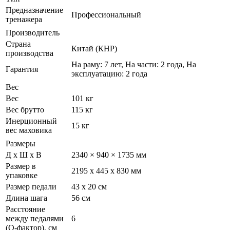
Предназначение
Профессиональный
тренажера
Производитель
Страна
Китай (КНР)
производства
На раму: 7 лет, На части: 2 года, На
Гарантия
эксплуатацию: 2 года
Вес
Вес
101 кг
Вес брутто
115 кг
Инерционный
15 кг
вес маховика
Размеры
Д х Ш х В
2340 × 940 × 1735 мм
Размер в
2195 х 445 х 830 мм
упаковке
Размер педали
43 х 20 см
Длина шага
56 см
Расстояние
между педалями
6
(Q-фактор), см