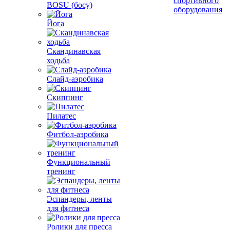
спортивного
BOSU (босу)
оборудования
Йога
Скандинавская
ходьба
Слайд-аэробика
Скиппинг
Пилатес
Фитбол-аэробика
Функциональный
тренинг
Эспандеры, ленты
для фитнеса
Ролики для пресса