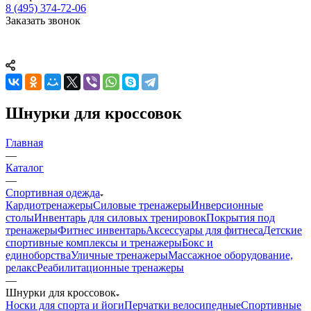
8 (495) 374-72-06
Заказать звонок
Шнурки для кроссовок
Главная
—
Каталог
—
Спортивная одежда
Кардиотренажеры
Силовые тренажеры
Инверсионные
столы
Инвентарь для силовых тренировок
Покрытия под
тренажеры
Фитнес инвентарь
Аксессуары для фитнеса
Детские
спортивные комплексы и тренажеры
Бокс и
единоборства
Уличные тренажеры
Массажное оборудование,
релакс
Реабилитационные тренажеры
—
Шнурки для кроссовок
Носки для спорта и йоги
Перчатки велосипедные
Спортивные