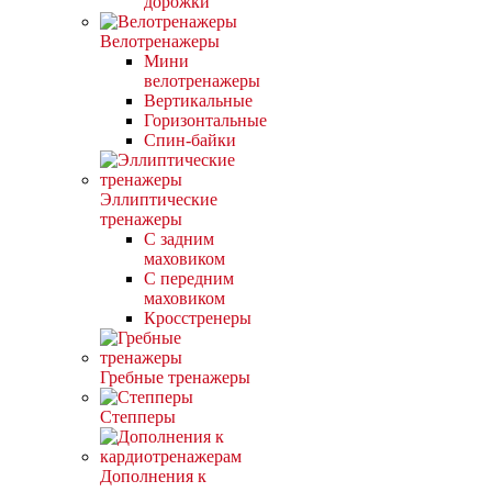
дорожки
Велотренажеры
Мини
велотренажеры
Вертикальные
Горизонтальные
Спин-байки
Эллиптические
тренажеры
С задним
маховиком
С передним
маховиком
Кросстренеры
Гребные тренажеры
Степперы
Дополнения к