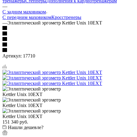
тренажеры
Степперы
Дополнения к кардиотренажерам
—
С задним маховиком
С передним маховиком
Кросстренеры
—
Эллиптический эргометр Kettler Unix 10EXT
Артикул:
17710
151 340
руб.
Нашли дешевле?