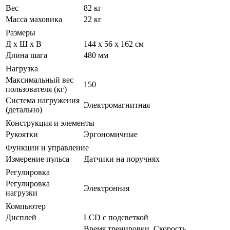
Вес
82 кг
Масса маховика
22 кг
Размеры
Д х Ш х В
144 x 56 x 162 см
Длина шага
480 мм
Нагрузка
Максимальный вес
150
пользователя (кг)
Система нагружения
Электромагнитная
(детально)
Конструкция и элементы
Рукоятки
Эргономичные
Функции и управление
Измерение пульса
Датчики на поручнях
Регулировка
Регулировка
Электронная
нагрузки
Компьютер
Дисплей
LCD с подсветкой
Время тренировки, Скорость,