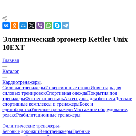
Эллиптический эргометр Kettler Unix
10EXT
Главная
—
Каталог
—
Кардиотренажеры
Силовые тренажеры
Инверсионные столы
Инвентарь для
силовых тренировок
Спортивная одежда
Покрытия под
тренажеры
Фитнес инвентарь
Аксессуары для фитнеса
Детские
спортивные комплексы и тренажеры
Бокс и
единоборства
Уличные тренажеры
Массажное оборудование,
релакс
Реабилитационные тренажеры
—
Эллиптические тренажеры
Беговые дорожки
Велотренажеры
Гребные