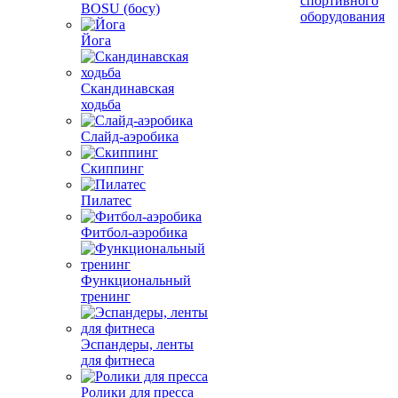
спортивного
BOSU (босу)
оборудования
Йога
Скандинавская
ходьба
Слайд-аэробика
Скиппинг
Пилатес
Фитбол-аэробика
Функциональный
тренинг
Эспандеры, ленты
для фитнеса
Ролики для пресса