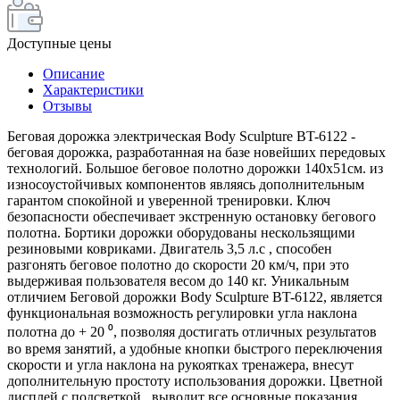
Доступные цены
Описание
Характеристики
Отзывы
Беговая дорожка электрическая Body Sculpture BT-6122 -
беговая дорожка, разработанная на базе новейших передовых
технологий. Большое беговое полотно дорожки 140х51см. из
износоустойчивых компонентов являясь дополнительным
гарантом спокойной и уверенной тренировки. Ключ
безопасности обеспечивает экстренную остановку бегового
полотна. Бортики дорожки оборудованы нескользящими
резиновыми ковриками. Двигатель 3,5 л.с , способен
разгонять беговое полотно до скорости 20 км/ч, при это
выдерживая пользователя весом до 140 кг. Уникальным
отличием Беговой дорожки Body Sculpture BT-6122, является
функциональная возможность регулировки угла наклона
полотна до + 20 ⁰, позволяя достигать отличных результатов
во время занятий, а удобные кнопки быстрого переключения
скорости и угла наклона на рукоятках тренажера, внесут
дополнительную простоту использования дорожки. Цветной
дисплей с подсветкой , выводит все основные показания