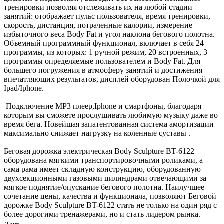
тренировки позволяя отслеживать их на любой стадии
занятий: отображает пульс пользователя, время тренировки,
скорость, дистанция, потраченные калории, измерение
избыточного веса Body Fat и угол наклона бегового полотна.
Объемный программный функционал, включает в себя 24
программы, из которых: 1 ручной режим, 20 встроенных, 3
программы определяемые пользователем и Body Fat. Для
большего погружения в атмосферу занятий и достижения
впечатляющих результатов, дисплей оборудован Полочкой для
Ipad/Iphone.
Подключение MP3 плеер,Iphone и смартфоны, благодаря
которым вы сможете прослушивать любимую музыку даже во
время бега. Новейшая запатентованная система амортизации
максимально снижает нагрузку на коленные суставы .
Беговая дорожка электрическая Body Sculpture BT-6122
оборудована мягкими транспортировочными роликами, а
сама рама имеет складную конструкцию, оборудованную
двухсекционными газовыми цилиндрами отвечающими за
мягкое поднятие/опускание бегового полотна. Наилучшее
сочетание цены, качества и функционала, позволяют Беговой
дорожке Body Sculpture BT-6122 стать не только на один ряд с
более дорогими тренажерами, но и стать лидером рынка.