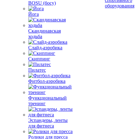
спортивного
BOSU (босу)
оборудования
Йога
Скандинавская
ходьба
Слайд-аэробика
Скиппинг
Пилатес
Фитбол-аэробика
Функциональный
тренинг
Эспандеры, ленты
для фитнеса
Ролики для пресса