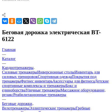
Беговая дорожка электрическая BT-
6122
Главная
—
Каталог
—
Кардиотренажеры
Силовые тренажеры
Инверсионные столы
Инвентарь для
силовых тренировок
Спортивная одежда
Покрытия под
тренажеры
Фитнес инвентарь
Аксессуары для фитнеса
Детские
спортивные комплексы и тренажеры
Бокс и
единоборства
Уличные тренажеры
Массажное оборудование,
релакс
Реабилитационные тренажеры
—
Беговые дорожки
Велотренажеры
Эллиптические тренажеры
Гребные