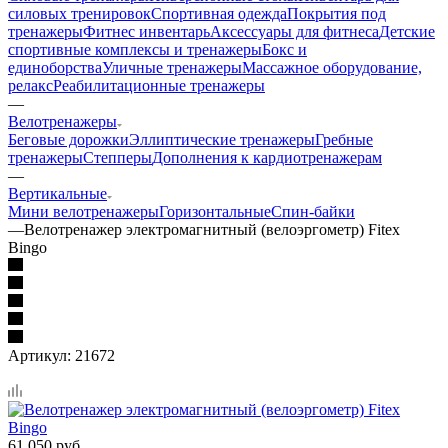
силовых тренировок
Спортивная одежда
Покрытия под
тренажеры
Фитнес инвентарь
Аксессуары для фитнеса
Детские
спортивные комплексы и тренажеры
Бокс и
единоборства
Уличные тренажеры
Массажное оборудование,
релакс
Реабилитационные тренажеры
—
Велотренажеры
Беговые дорожки
Эллиптические тренажеры
Гребные
тренажеры
Степперы
Дополнения к кардиотренажерам
—
Вертикальные
Мини велотренажеры
Горизонтальные
Спин-байки
—
Велотренажер электромагнитный (велоэргометр) Fitex
Bingo
Артикул:
21672
61 050
руб.