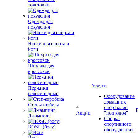
толстовки
Одежда для
похудения
Носки для спорта и
йоги
Шнурки для
кроссовок
Услуги
Перчатки
велосипедные
Оборудование
домашних
Степ-аэробика
спортзалов
Акции
"под ключ"
Джампинг
Сборка
спортивного
BOSU (босу)
оборудования
Йога