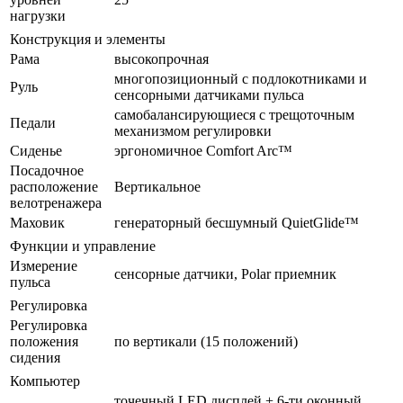
нагрузки
Конструкция и элементы
Рама
высокопрочная
многопозиционный с подлокотниками и
Руль
сенсорными датчиками пульса
самобалансирующиеся с трещоточным
Педали
механизмом регулировки
Сиденье
эргономичное Comfort Arc™
Посадочное
расположение
Вертикальное
велотренажера
Маховик
генераторный бесшумный QuietGlide™
Функции и управление
Измерение
сенсорные датчики, Polar приемник
пульса
Регулировка
Регулировка
положения
по вертикали (15 положений)
сидения
Компьютер
точечный LED дисплей + 6-ти оконный