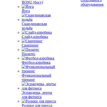
спортивного
BOSU (босу)
оборудования
Йога
Скандинавская
ходьба
Слайд-аэробика
Скиппинг
Пилатес
Фитбол-аэробика
Функциональный
тренинг
Эспандеры, ленты
для фитнеса
Ролики для пресса