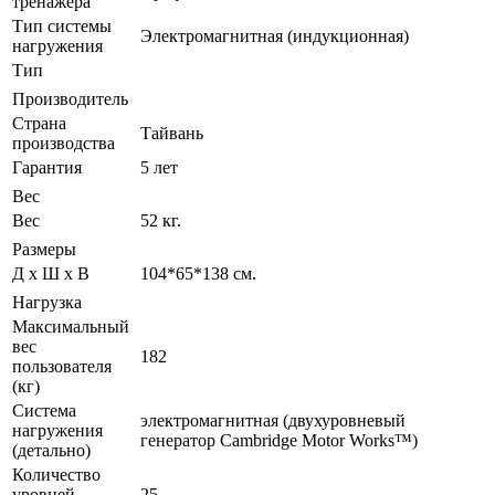
тренажера
Тип системы
Электромагнитная (индукционная)
нагружения
Тип
Производитель
Страна
Тайвань
производства
Гарантия
5 лет
Вес
Вес
52 кг.
Размеры
Д х Ш х В
104*65*138 cм.
Нагрузка
Максимальный
вес
182
пользователя
(кг)
Система
электромагнитная (двухуровневый
нагружения
генератор Cambridge Motor Works™)
(детально)
Количество
уровней
25