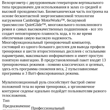
Велоэргометр с двухуровневым генератором вертикального
типа предназначен для использования в залах со средней и
высокой проходимостью. Биомеханическая часть построена на
основе бесконтактной энергонезависимой технологии
нагружения Cambridge MotorWorks™, бесшумной
трансмиссии QuietGlide™, многожильного поликлинового
ремня и самых высококачественных подшипников - все это
создает неповторимую плавность хода, в то же время
обеспечивая самую высокую надежность.
Многофункциональный тренировочный компьютер,
состоящий из одного большого дисплея для вывода профиля
тренировки и шести второстепенных дисплеев с остальными
параметрами, максимально информативен и имеет простую
понятную навигацию. В предустановленный пакет входят 13
тренировочных режимов - помимо классических и целевых,
здесь есть программа снижения веса, 2 пульсозависимые
программы и 3 Ватт-фиксированных режима.
Мультипозиционный руль способствует быстрой смене
положений тела во время тренировки, а эргономичное
контурное сиденье идеально подойдет пользователям разного
телосложения.
Тип
Предназначение
Профессиональный