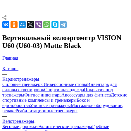
Вертикальный велоэргометр VISION
U60 (U60-03) Matte Black
Главная
—
Каталог
—
Кардиотренажеры
Силовые тренажеры
Инверсионные столы
Инвентарь для
силовых тренировок
Спортивная одежда
Покрытия под
тренажеры
Фитнес инвентарь
Аксессуары для фитнеса
Детские
спортивные комплексы и тренажеры
Бокс и
единоборства
Уличные тренажеры
Массажное оборудование,
релакс
Реабилитационные тренажеры
—
Велотренажеры
Беговые дорожки
Эллиптические тренажеры
Гребные