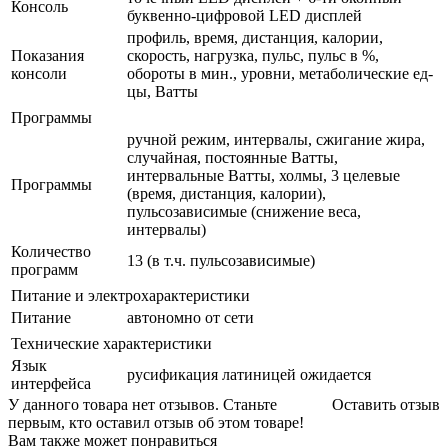
Консоль
буквенно-цифровой LED дисплей
профиль, время, дистанция, калории,
Показания
скорость, нагрузка, пульс, пульс в %,
консоли
обороты в мин., уровни, метаболические ед-
цы, Ватты
Программы
ручной режим, интервалы, сжигание жира,
случайная, постоянные Ватты,
интервальные Ватты, холмы, 3 целевые
Программы
(время, дистанция, калории),
пульсозависимые (снижение веса,
интервалы)
Количество
13 (в т.ч. пульсозависимые)
программ
Питание и электрохарактеристики
Питание
автономно от сети
Технические характеристики
Язык
русификация латиницей ожидается
интерфейса
У данного товара нет отзывов. Станьте
Оставить отзыв
первым, кто оставил отзыв об этом товаре!
Вам также может понравиться