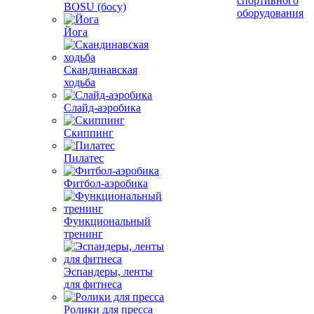
спортивного
BOSU (босу)
оборудования
Йога
Скандинавская
ходьба
Слайд-аэробика
Скиппинг
Пилатес
Фитбол-аэробика
Функциональный
тренинг
Эспандеры, ленты
для фитнеса
Ролики для пресса