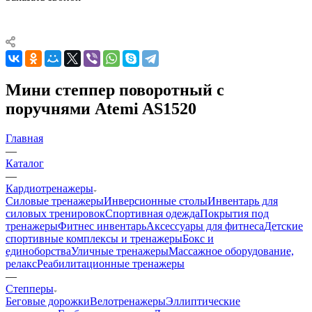
Мини степпер поворотный с
поручнями Atemi AS1520
Главная
—
Каталог
—
Кардиотренажеры
Силовые тренажеры
Инверсионные столы
Инвентарь для
силовых тренировок
Спортивная одежда
Покрытия под
тренажеры
Фитнес инвентарь
Аксессуары для фитнеса
Детские
спортивные комплексы и тренажеры
Бокс и
единоборства
Уличные тренажеры
Массажное оборудование,
релакс
Реабилитационные тренажеры
—
Степперы
Беговые дорожки
Велотренажеры
Эллиптические