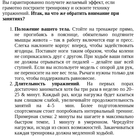
Вы гарантированно получите желаемый эффект, если
грамотно построите тренировку и освоите технику
упражнений.
Итак, на что же обратить внимание при
занятиях?
Положение вашего тела.
Стойте на тренажере прямо,
не прогибаясь в пояснице, обязательно подтяните
мышцы живота – так в работу включится еще и пресс.
Слегка наклоните корпус вперед, чтобы задействовать
ягодицы. Поставьте ноги таким образом, чтобы колени
не соприкасались друг с другом. При ходьбе ваши пятки
не должны отрываться от педалей – делайте шаг всей
ступней. Если вы используете модель с опорой для рук,
не переносите на нее вес тела. Рычаги нужны только для
того, чтобы поддерживать равновесие.
Длительность упражнений
. На первых порах
достаточно заниматься хотя бы три раза в неделю по 20–
25 & минут. Каждый раз, когда нагрузка будет казаться
вам слишком слабой, увеличивайте продолжительность
занятий на 4–5 мин. Более подготовленным
спортсменам стоит попробовать интервальный тренинг.
Примерная схема: 2 минуты вы шагаете в максимально
быстром темпе, 1 минуту в умеренном. Чередуйте
нагрузки, исходя из своих возможностей. Заканчиваться
каждая тренировка должна медленной ходьбой.