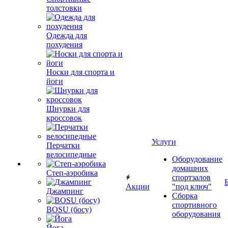
толстовки
Одежда для
похудения
Носки для спорта и
йоги
Шнурки для
кроссовок
Услуги
Перчатки
велосипедные
Оборудование
домашних
Степ-аэробика
спортзалов
Акции
"под ключ"
Джампинг
Сборка
спортивного
BOSU (босу)
оборудования
Йога