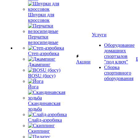
Шнурки для
кроссовок
Услуги
Перчатки
велосипедные
Оборудование
домашних
Степ-аэробика
спортзалов
Акции
"под ключ"
Джампинг
Сборка
спортивного
BOSU (босу)
оборудования
Йога
Скандинавская
ходьба
Слайд-аэробика
Скиппинг