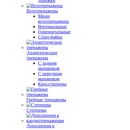
дорожки
Велотренажеры
Мини
велотренажеры
Вертикальные
Горизонтальные
Спин-байки
Эллиптические
тренажеры
С задним
маховиком
С передним
маховиком
Кросстренеры
Гребные тренажеры
Степперы
Дополнения к