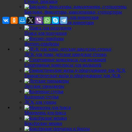
Сумки, рюкзаки
Назад к списку
Бандажи, фиксаторы, наколенники, суппортеры
Стойки и стеллажи для инвентаря
Пояса для похудения
Здоровье
Фитнес-приборы
Интересные факты
Советы покупателям
ДСК для дома, детские шведские стенки
Советы экспертов
Спортивные комплексы для малышей
Теги
Беговая дорожка
Тренажер со свободным весом
Тренировки со
Гимнастические маты и оборудование для ДСК
Новости
9 июня 2021
Детские тренажеры
Инновационная скамья от Ironmaster – лучший выбор для сило
14 января 2021
Коленные стулья
Новинка от Armssport – профессиональные тренажеры INVAR
ДСК для улицы
29 декабря 2020
С наступающим 2021 годом!
Манекены для бокса
Статьи
Утяжелители для рук и ног – стоит ли использовать на трениро
Боксёрские мешки
Лучшая беговая дорожка Torneo для дома