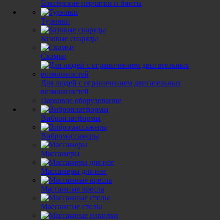
Не можете заставить себя тренироваться? Купите фитнес-батут!
Боксёрские перчатки и бинты
Компания
Акции
Турники
Услуги
Бренды
Базовые снаряды
Обзоры
Блог
Скамьи
Новости
Кардиотренажеры
Для людей с ограничением двигательных
Беговые дорожки
возможностей
Велотренажеры
Парковое оборудование
Эллиптические тренажеры
Степперы
Виброплатформы
Гребные тренажеры
Инверсионные столы
Вибромассажеры
Детские тренажеры
Силовые тренажеры
Массажеры
Грузоблочные
Массажеры для ног
Турники и брусья
Гиперэкстензия
Массажные кресла
Скамьи для жима
Скамьи для пресса
Массажные столы
Диски