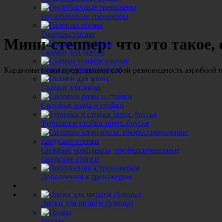
Грузоблочные тренажеры
Гиперэкстензия
Мини-степпер: что это такое,
Скамьи для пресса
Скамьи универсальные
Кардионагрузки представляют собой разновидность аэробной на
Скамьи для жима
Силовые рамы и стойки
Турники и стойки пресс-брусья
Силовые комплексы, профессиональные
Быстрое похудение
шведские стенки
Дополнения к тренажерам
Диски для штанги (блины)
Удобный план тренировок
Грифы