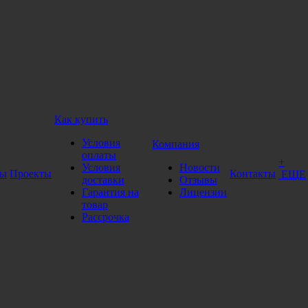
тером. В процессе занятий на LCD дисплее отображается, как
гут работать как взаимозависимо, так и автономно друг от
Как купить
ширяют количество выполняемых упражнений, но подходят
Условия
Компания
оплаты
+
ягодицы, переднюю, заднюю часть бедер, мышцы голени. В
Условия
Новости
ды
Проекты
Контакты
ЕЩЕ
доставки
Отзывы
Гарантия на
Лицензии
товар
Рассрочка
я на тренажере нерегулярно, время от времени, то можно даже