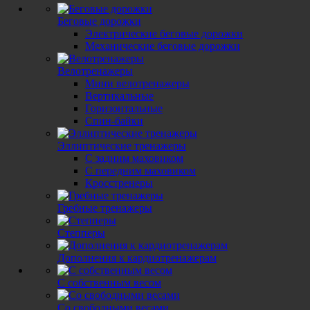
Беговые дорожки
Электрические беговые дорожки
Механические беговые дорожки
Велотренажеры
Сравнение
0
Отложенные
0
Корзина
0
Мини велотренажеры
Вертикальные
Горизонтальные
Спин-байки
Сравнение
0
Отложенные
0
Корзина
0
Эллиптические тренажеры
С задним маховиком
С передним маховиком
Кросстренеры
Телефоны
8 (495) 374-72-06
Гребные тренажеры
Заказать звонок
Степперы
Дополнения к кардиотренажерам
С собственным весом
Со свободными весами