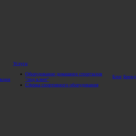
льной эффективности тренировок
степперы
комплектуются компью
 нет необходимости подключать мини-тренажер к сети. Педали мо
ерами – такие тренажеры более функциональные, поскольку рас
Услуги
 помощью без посещения тренажерного зала можно проработать 
Оборудование домашних спортзалов
Блог
Брен
координацию движений, укрепить сосуды.
кции
"под ключ"
Сборка спортивного оборудования
ьно эффективны, необходимо выполнение следующих условий:
ательности.
й причине, то катастрофы не будет. Но когда человек занимаетс