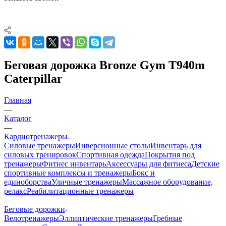
Беговая дорожка Bronze Gym T940m
Caterpillar
Главная
—
Каталог
—
Кардиотренажеры
Силовые тренажеры
Инверсионные столы
Инвентарь для
силовых тренировок
Спортивная одежда
Покрытия под
тренажеры
Фитнес инвентарь
Аксессуары для фитнеса
Детские
спортивные комплексы и тренажеры
Бокс и
единоборства
Уличные тренажеры
Массажное оборудование,
релакс
Реабилитационные тренажеры
—
Беговые дорожки
Велотренажеры
Эллиптические тренажеры
Гребные