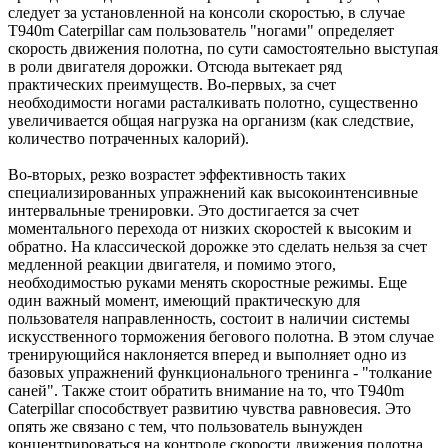
следует за установленной на консоли скоростью, в случае
T940m Caterpillar сам пользователь "ногами" определяет
скорость движения полотна, по сути самостоятельно выступая
в роли двигателя дорожки. Отсюда вытекает ряд
практических преимуществ. Во-первых, за счет
необходимости ногами расталкивать полотно, существенно
увеличивается общая нагрузка на организм (как следствие,
количество потраченных калорий).
Во-вторых, резко возрастет эффективность таких
специализированных упражнений как высокоинтенсивные
интервальные тренировки. Это достигается за счет
моментального перехода от низких скоростей к высоким и
обратно. На классической дорожке это сделать нельзя за счет
медленной реакции двигателя, и помимо этого,
необходимостью руками менять скоростные режимы. Еще
один важный момент, имеющий практическую для
пользователя направленность, состоит в наличии системы
искусственного торможения бегового полотна. В этом случае
тренирующийся наклоняется вперед и выполняет одно из
базовых упражнений функционального тренинга - "толкание
саней". Также стоит обратить внимание на то, что T940m
Caterpillar способствует развитию чувства равновесия. Это
опять же связано с тем, что пользователь вынужден
концентрироваться на контроле скорости движения полотна.