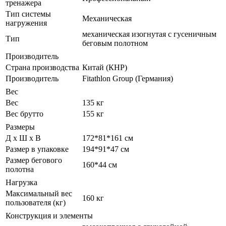
тренажера
Тип системы
Механическая
нагружения
механическая изогнутая с гусеничным
Тип
беговым полотном
Производитель
Страна производства
Китай (КНР)
Производитель
Fitathlon Group (Германия)
Вес
Вес
135 кг
Вес брутто
155 кг
Размеры
Д х Ш х В
172*81*161 см
Размер в упаковке
194*91*47 см
Размер бегового
160*44 см
полотна
Нагрузка
Максимальный вес
160 кг
пользователя (кг)
Конструкция и элементы