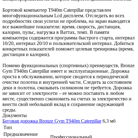
Бортовой компьютер T940m Caterpillar представлен
многофункциональным Lсd дисплеем. Отследить во всех
подробностях свои успехи не проблема, на экран выводятся
все важнейшие показатели: время, скорость, дистанция,
калории, пульс, нагрузка в Ваттах, темп. В памяти
компьютера содержится программа быстрого старта, интервал
10/20, интервал 20/10 и пользовательский интервал. Добиться
конкретных показателей поможет целевая тренировка (время,
дистанция и калории).
Помимо функциональных (спортивных) преимуществ, Bronze
Gym T940m Caterpillar имеет и эксплуатационные. Дорожка
проста в обслуживании, которое сводится к периодической
очистке полотна и внутренней части. Следить за состоянием
деки и полотна, смазывать силиконом не требуется. Дорожка
не зависит от электросети – ее можно поставить в любом
месте, существенно сэкономить на счетах за электричество и
внести свой небольшой вклад в сохранение окружающей
среды.
Документы
Беговая дорожка Bronze Gym T940m Caterpillar
6,3 мб
Тип
Предназначение
Профессиональный