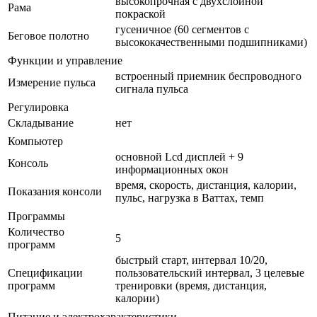
высокопрочная с двухслойной
Рама
покраской
гусеничное (60 сегментов с
Беговое полотно
высококачественными подшипниками)
Функции и управление
встроенный приемник беспроводного
Измерение пульса
сигнала пульса
Регулировка
Складывание
нет
Компьютер
основной Lcd дисплей + 9
Консоль
информационных окон
время, скорость, дистанция, калории,
Показания консоли
пульс, нагрузка в Ваттах, темп
Программы
Количество
5
программ
быстрый старт, интервал 10/20,
Спецификации
пользовательский интервал, 3 целевые
программ
тренировки (время, дистанция,
калории)
Питание и электрохарактеристики