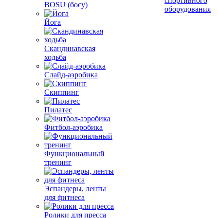
спортивного
BOSU (босу)
оборудования
Йога
Скандинавская
ходьба
Слайд-аэробика
Скиппинг
Пилатес
Фитбол-аэробика
Функциональный
тренинг
Эспандеры, ленты
для фитнеса
Ролики для пресса