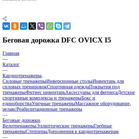
Беговая дорожка DFC OVICX I5
Главная
—
Каталог
—
Кардиотренажеры
Силовые тренажеры
Инверсионные столы
Инвентарь для
силовых тренировок
Спортивная одежда
Покрытия под
тренажеры
Фитнес инвентарь
Аксессуары для фитнеса
Детские
спортивные комплексы и тренажеры
Бокс и
единоборства
Уличные тренажеры
Массажное оборудование,
релакс
Реабилитационные тренажеры
—
Беговые дорожки
Велотренажеры
Эллиптические тренажеры
Гребные
тренажеры
Степперы
Дополнения к кардиотренажерам
—