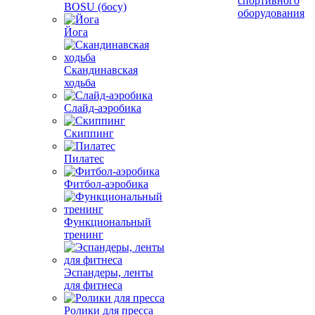
спортивного
BOSU (босу)
оборудования
Йога
Скандинавская
ходьба
Слайд-аэробика
Скиппинг
Пилатес
Фитбол-аэробика
Функциональный
тренинг
Эспандеры, ленты
для фитнеса
Ролики для пресса