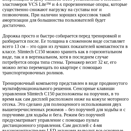
эластомеров VCS Lite™ и 4-х прорезиненные опоры, которые
существенно снижают нагрузку на суставы ног и
позвоночник. При наличии хороших кроссовок такой
амортизации для большинства пользователей будет
достаточно.
Дорожка просто и быстро собирается перед тренировкой и
разбирается после. Ее толщина в сложенном виде составляет
всего 13 см – это один из лучших показателей компактности в
классе. Slimtech C150 можно хранить как в горизонтальном
виде, так и в вертикальном, хотя в последнем случае
потребуется опора типа стены. Тренажер весит 32 кг, его
можно легко перемещать по квартире с помощью
транспортировочных роликов.
Тренировочный компьютер представлен в виде продвинутого
мультифункционального решения. Сенсорные клавиши
управления Slimtech C150 расположены на поручнях, в то
время как сам дисплей расположен ниже на кожухе моторного
отсека. Это сделано для полноценного использования двух
вышеперечисленных режимов – без поручней для ходьбы и с
поручнями для ходьбы и бега. Режим без поручней
предусматривает управление с помощью пульта
дистанционного управления. Сам дисплей с 4-мя
высококонтрастными LED экранами выводит все основные