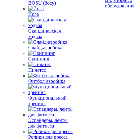
спортивного
BOSU (босу)
оборудования
Йога
Скандинавская
ходьба
Слайд-аэробика
Скиппинг
Пилатес
Фитбол-аэробика
Функциональный
тренинг
Эспандеры, ленты
для фитнеса
Ролики для пресса