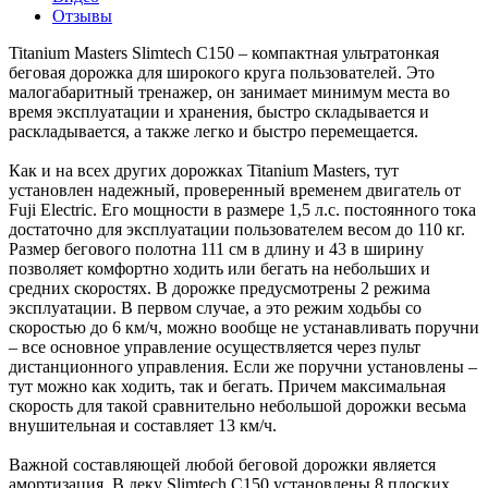
Отзывы
Titanium Masters Slimtech C150 – компактная ультратонкая
беговая дорожка для широкого круга пользователей. Это
малогабаритный тренажер, он занимает минимум места во
время эксплуатации и хранения, быстро складывается и
раскладывается, а также легко и быстро перемещается.
Как и на всех других дорожках Titanium Masters, тут
установлен надежный, проверенный временем двигатель от
Fuji Electric. Его мощности в размере 1,5 л.с. постоянного тока
достаточно для эксплуатации пользователем весом до 110 кг.
Размер бегового полотна 111 см в длину и 43 в ширину
позволяет комфортно ходить или бегать на небольших и
средних скоростях. В дорожке предусмотрены 2 режима
эксплуатации. В первом случае, а это режим ходьбы со
скоростью до 6 км/ч, можно вообще не устанавливать поручни
– все основное управление осуществляется через пульт
дистанционного управления. Если же поручни установлены –
тут можно как ходить, так и бегать. Причем максимальная
скорость для такой сравнительно небольшой дорожки весьма
внушительная и составляет 13 км/ч.
Важной составляющей любой беговой дорожки является
амортизация. В деку Slimtech C150 установлены 8 плоских