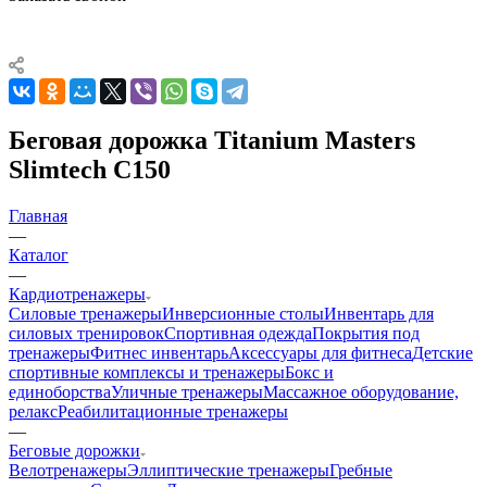
Беговая дорожка Titanium Masters
Slimtech C150
Главная
—
Каталог
—
Кардиотренажеры
Силовые тренажеры
Инверсионные столы
Инвентарь для
силовых тренировок
Спортивная одежда
Покрытия под
тренажеры
Фитнес инвентарь
Аксессуары для фитнеса
Детские
спортивные комплексы и тренажеры
Бокс и
единоборства
Уличные тренажеры
Массажное оборудование,
релакс
Реабилитационные тренажеры
—
Беговые дорожки
Велотренажеры
Эллиптические тренажеры
Гребные