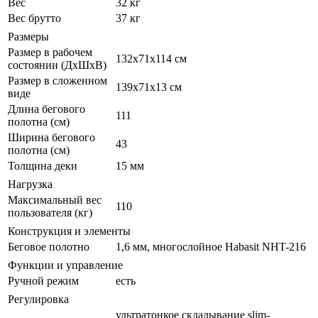
Вес
32 кг
Вес брутто
37 кг
Размеры
Размер в рабочем
132х71х114 см
состоянии (ДxШxВ)
Размер в сложенном
139х71х13 см
виде
Длина бегового
111
полотна (см)
Ширина бегового
43
полотна (см)
Толщина деки
15 мм
Нагрузка
Максимальный вес
110
пользователя (кг)
Конструкция и элементы
Беговое полотно
1,6 мм, многослойное Habasit NНT-216
Функции и управление
Ручной режим
есть
Регулировка
ультратонкое складывание slim-