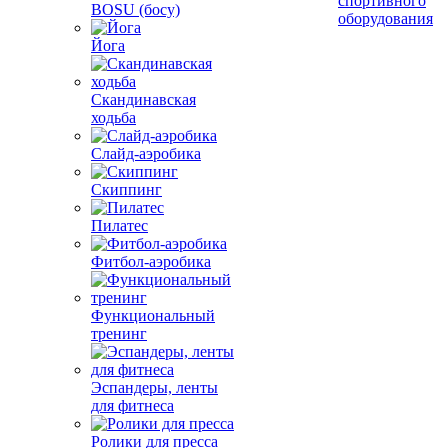
спортивного
BOSU (босу)
оборудования
Йога
Скандинавская
ходьба
Слайд-аэробика
Скиппинг
Пилатес
Фитбол-аэробика
Функциональный
тренинг
Эспандеры, ленты
для фитнеса
Ролики для пресса