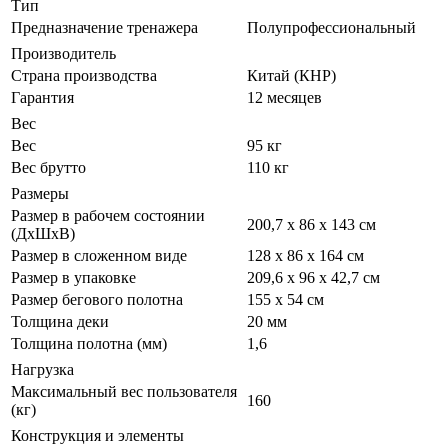
Тип
Предназначение тренажера
Полупрофессиональный
Производитель
Страна производства
Китай (КНР)
Гарантия
12 месяцев
Вес
Вес
95 кг
Вес брутто
110 кг
Размеры
Размер в рабочем состоянии
200,7 х 86 х 143 см
(ДxШxВ)
Размер в сложенном виде
128 х 86 х 164 см
Размер в упаковке
209,6 х 96 х 42,7 см
Размер бегового полотна
155 х 54 см
Толщина деки
20 мм
Толщина полотна (мм)
1,6
Нагрузка
Максимальный вес пользователя
160
(кг)
Конструкция и элементы