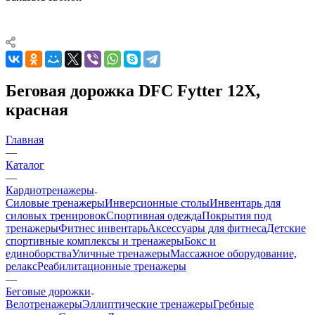
Беговая дорожка DFC Fytter 12X,
красная
Главная
—
Каталог
—
Кардиотренажеры
Силовые тренажеры
Инверсионные столы
Инвентарь для
силовых тренировок
Спортивная одежда
Покрытия под
тренажеры
Фитнес инвентарь
Аксессуары для фитнеса
Детские
спортивные комплексы и тренажеры
Бокс и
единоборства
Уличные тренажеры
Массажное оборудование,
релакс
Реабилитационные тренажеры
—
Беговые дорожки
Велотренажеры
Эллиптические тренажеры
Гребные