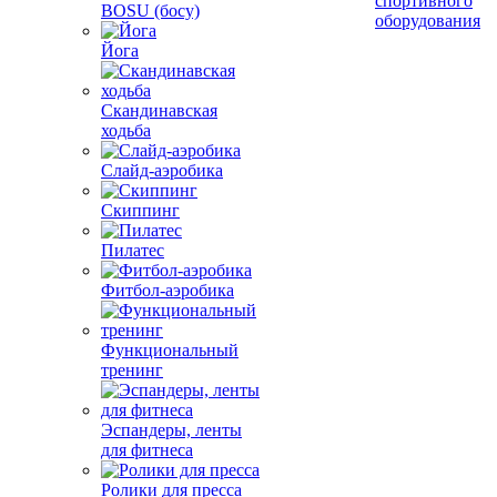
спортивного
BOSU (босу)
оборудования
Йога
Скандинавская
ходьба
Слайд-аэробика
Скиппинг
Пилатес
Фитбол-аэробика
Функциональный
тренинг
Эспандеры, ленты
для фитнеса
Ролики для пресса