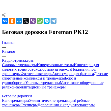
Беговая дорожка Foreman PK12
Главная
—
Каталог
—
Кардиотренажеры
Силовые тренажеры
Инверсионные столы
Инвентарь для
силовых тренировок
Спортивная одежда
Покрытия под
тренажеры
Фитнес инвентарь
Аксессуары для фитнеса
Детские
спортивные комплексы и тренажеры
Бокс и
единоборства
Уличные тренажеры
Массажное оборудование,
релакс
Реабилитационные тренажеры
—
Беговые дорожки
Велотренажеры
Эллиптические тренажеры
Гребные
тренажеры
Степперы
Дополнения к кардиотренажерам
—