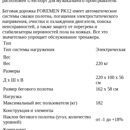
расположен USB-порт для музыкального проигрывателя.
Беговая дорожка FOREMEN PK12 имеет автоматические
системы смазки полотна, погашения электростатического
напряжения, очистки и охлаждения двигателя, поиска
неисправностей, а также защиту от перегрева и
стабилизаторы неровностей пола на ножках. Все это
значительно упрощает обслуживание тренажера.
Тип
Тип системы нагружения
Электрическая
Вес
Вес
220 кг
Размеры
220 х 100 х 56
Д х Ш х В
см
Размер бегового полотна
162 х 58 см
Нагрузка
Максимальный вес пользователя (кг)
182
Конструкция и элементы
Наклон бегового полотна (угол, количество
от -1 до +18%
уровней)
Компьютер