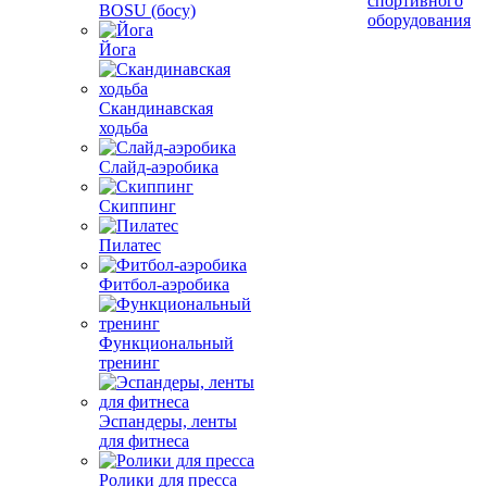
спортивного
BOSU (босу)
оборудования
Йога
Скандинавская
ходьба
Слайд-аэробика
Скиппинг
Пилатес
Фитбол-аэробика
Функциональный
тренинг
Эспандеры, ленты
для фитнеса
Ролики для пресса