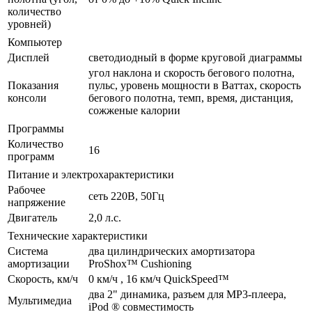
количество
уровней)
Компьютер
Дисплей
светодиодный в форме круговой диаграммы
угол наклона и скорость бегового полотна,
Показания
пульс, уровень мощности в Ваттах, скорость
консоли
бегового полотна, темп, время, дистанция,
сожженые калории
Программы
Количество
16
программ
Питание и электрохарактеристики
Рабочее
сеть 220В, 50Гц
напряжение
Двигатель
2,0 л.с.
Технические характеристики
Система
два цилиндрических амортизатора
амортизации
ProShox™ Cushioning
Скорость, км/ч
0 км/ч , 16 км/ч QuickSpeed™
два 2" динамика, разъем для МР3-плеера,
Мультимедиа
iPod ® совместимость