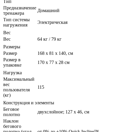
Тип
Предназначение
Домашний
тренажера
Тип системы
Электрическая
нагружения
Вес
Вес
64 кг / 79 кг
Размеры
Размер
168 х 81 х 140, см
Размер в
170 х 77 х 28 см
упаковке
Нагрузка
Максимальный
вес
115
пользователя
(кг)
Конструкция и элементы
Беговое
двухслойное; 127 х 46, см
полотно
Наклон
бегового
полотна (угол,
от 0% до +10% Quick Incline™