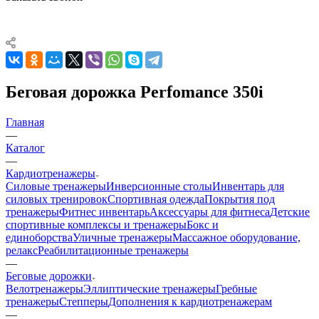
Беговая дорожка Perfomance 350i
Главная
—
Каталог
—
Кардиотренажеры
Силовые тренажеры
Инверсионные столы
Инвентарь для
силовых тренировок
Спортивная одежда
Покрытия под
тренажеры
Фитнес инвентарь
Аксессуары для фитнеса
Детские
спортивные комплексы и тренажеры
Бокс и
единоборства
Уличные тренажеры
Массажное оборудование,
релакс
Реабилитационные тренажеры
—
Беговые дорожки
Велотренажеры
Эллиптические тренажеры
Гребные
тренажеры
Степперы
Дополнения к кардиотренажерам
—