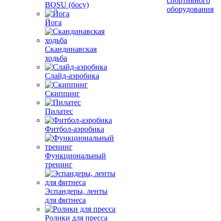
спортивного
BOSU (босу)
оборудования
Йога
Скандинавская
ходьба
Слайд-аэробика
Скиппинг
Пилатес
Фитбол-аэробика
Функциональный
тренинг
Эспандеры, ленты
для фитнеса
Ролики для пресса