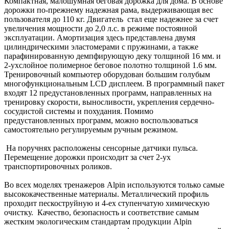
Компактная, малошумная беговая дорожка для дома. В основе
дорожки по-прежнему надежная рама, выдерживающая вес
пользователя до 110 кг. Двигатель стал еще надежнее за счет
увеличения мощности до 2,0 л.с. в режиме постоянной
эксплуатации. Амортизация здесь представлена двумя
цилиндрическими эластомерами с пружинами, а также
парафинированную демпфирующую деку толщиной 16 мм. и
2-ухслойное полимерное беговое полотно толщиной 1.6 мм.
Тренировочный компьютер оборудован большим голубым
многофункциональным LCD дисплеем. В программный пакет
входят 12 предустановленных программ, направленных на
тренировку скорости, выносливости, укрепления сердечно-
сосудистой системы и похудания. Помимо
предустановленных программ, можно воспользоваться
самостоятельно регулируемым ручным режимом.
На поручнях расположены сенсорные датчики пульса.
Перемещение дорожки происходит за счет 2-ух
транспортировочных роликов.
Во всех моделях тренажеров Alpin используются только самые
высококачественные материалы. Металлический профиль
проходит пескоструйную и 4-ех ступенчатую химическую
очистку. Качество, безопасность и соответствие самым
жестким экологическим стандартам продукции Alpin