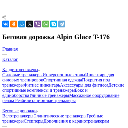
Беговая дорожка Alpin Glace T-176
Главная
—
Каталог
—
Кардиотренажеры
Силовые тренажеры
Инверсионные столы
Инвентарь для
силовых тренировок
Спортивная одежда
Покрытия под
тренажеры
Фитнес инвентарь
Аксессуары для фитнеса
Детские
спортивные комплексы и тренажеры
Бокс и
единоборства
Уличные тренажеры
Массажное оборудование,
релакс
Реабилитационные тренажеры
—
Беговые дорожки
Велотренажеры
Эллиптические тренажеры
Гребные
тренажеры
Степперы
Дополнения к кардиотренажерам
—