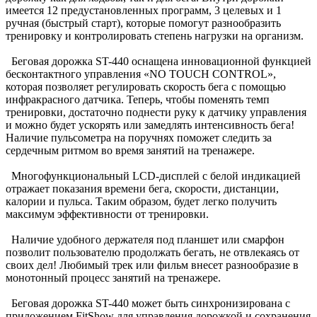
имеется 12 предустановленных программ, 3 целевых и 1
ручная (быстрый старт), которые помогут разнообразить
тренировку и контролировать степень нагрузки на организм.
Беговая дорожка ST-440 оснащена инновационной функцией
бесконтактного управления «NO TOUCH CONTROL»,
которая позволяет регулировать скорость бега с помощью
инфракрасного датчика. Теперь, чтобы поменять темп
тренировки, достаточно поднести руку к датчику управления
и можно будет ускорять или замедлять интенсивность бега!
Наличие пульсометра на поручнях поможет следить за
сердечным ритмом во время занятий на тренажере.
Многофункциональный LCD-дисплей с белой индикацией
отражает показания времени бега, скорости, дистанции,
калории и пульса. Таким образом, будет легко получить
максимум эффективности от тренировки.
Наличие удобного держателя под планшет или смарфон
позволит пользователю продолжать бегать, не отвлекаясь от
своих дел! Любимый трек или фильм внесет разнообразие в
монотонный процесс занятий на тренажере.
Беговая дорожка ST-440 может быть синхронизирована с
приложением FitShow для управления дорожкой и сохранения