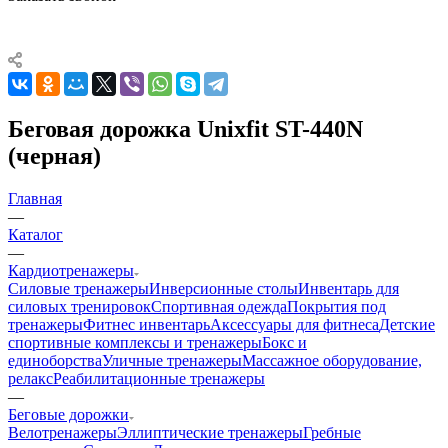
Беговая дорожка Unixfit ST-440N
(черная)
Главная
—
Каталог
—
Кардиотренажеры
Силовые тренажеры
Инверсионные столы
Инвентарь для
силовых тренировок
Спортивная одежда
Покрытия под
тренажеры
Фитнес инвентарь
Аксессуары для фитнеса
Детские
спортивные комплексы и тренажеры
Бокс и
единоборства
Уличные тренажеры
Массажное оборудование,
релакс
Реабилитационные тренажеры
—
Беговые дорожки
Велотренажеры
Эллиптические тренажеры
Гребные