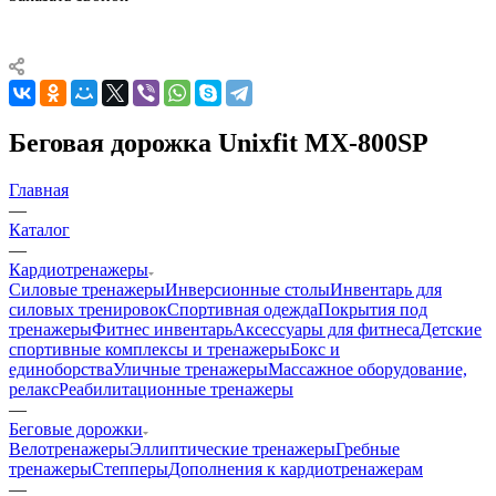
Беговая дорожка Unixfit MX-800SP
Главная
—
Каталог
—
Кардиотренажеры
Силовые тренажеры
Инверсионные столы
Инвентарь для
силовых тренировок
Спортивная одежда
Покрытия под
тренажеры
Фитнес инвентарь
Аксессуары для фитнеса
Детские
спортивные комплексы и тренажеры
Бокс и
единоборства
Уличные тренажеры
Массажное оборудование,
релакс
Реабилитационные тренажеры
—
Беговые дорожки
Велотренажеры
Эллиптические тренажеры
Гребные
тренажеры
Степперы
Дополнения к кардиотренажерам
—