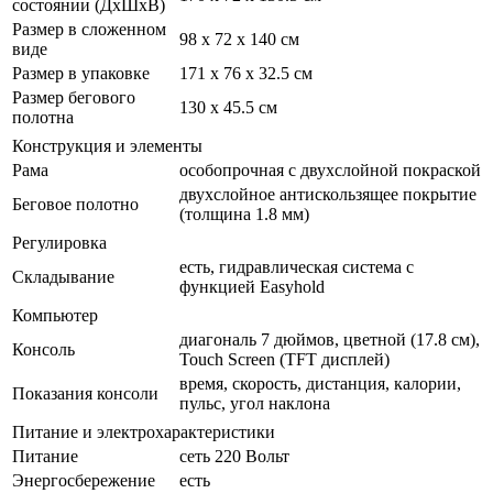
состоянии (ДxШxВ)
Размер в сложенном
98 х 72 х 140 см
виде
Размер в упаковке
171 х 76 х 32.5 см
Размер бегового
130 x 45.5 см
полотна
Конструкция и элементы
Рама
особопрочная с двухслойной покраской
двухслойное антискользящее покрытие
Беговое полотно
(толщина 1.8 мм)
Регулировка
есть, гидравлическая система с
Складывание
функцией Easyhold
Компьютер
диагональ 7 дюймов, цветной (17.8 см),
Консоль
Touch Screen (TFT дисплей)
время, скорость, дистанция, калории,
Показания консоли
пульс, угол наклона
Питание и электрохарактеристики
Питание
сеть 220 Вольт
Энергосбережение
есть