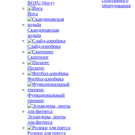
спортивного
BOSU (босу)
оборудования
Йога
Скандинавская
ходьба
Слайд-аэробика
Скиппинг
Пилатес
Фитбол-аэробика
Функциональный
тренинг
Эспандеры, ленты
для фитнеса
Ролики для пресса