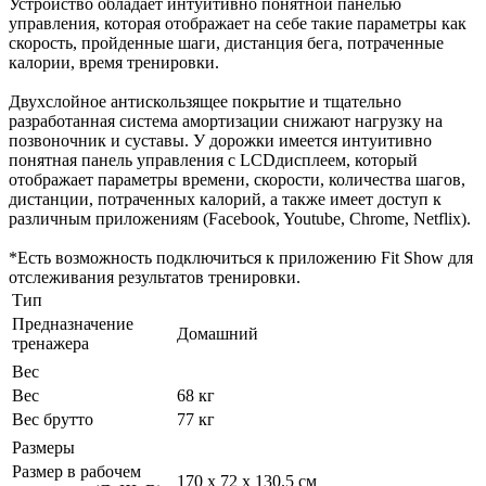
Устройство обладает интуитивно понятной панелью
управления, которая отображает на себе такие параметры как
скорость, пройденные шаги, дистанция бега, потраченные
калории, время тренировки.
Двухслойное антискользящее покрытие и тщательно
разработанная система амортизации снижают нагрузку на
позвоночник и суставы. У дорожки имеется интуитивно
понятная панель управления с LCDдисплеем, который
отображает параметры времени, скорости, количества шагов,
дистанции, потраченных калорий, а также имеет доступ к
различным приложениям (Facebook, Youtube, Chrome, Netflix).
*Есть возможность подключиться к приложению Fit Show для
отслеживания результатов тренировки.
Тип
Предназначение
Домашний
тренажера
Вес
Вес
68 кг
Вес брутто
77 кг
Размеры
Размер в рабочем
170 х 72 х 130.5 см