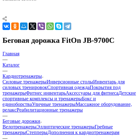
Беговая дорожка FitOn JB-9700C
Главная
—
Каталог
—
Кардиотренажеры
Силовые тренажеры
Инверсионные столы
Инвентарь для
силовых тренировок
Спортивная одежда
Покрытия под
тренажеры
Фитнес инвентарь
Аксессуары для фитнеса
Детские
спортивные комплексы и тренажеры
Бокс и
единоборства
Уличные тренажеры
Массажное оборудование,
релакс
Реабилитационные тренажеры
—
Беговые дорожки
Велотренажеры
Эллиптические тренажеры
Гребные
тренажеры
Степперы
Дополнения к кардиотренажерам
—