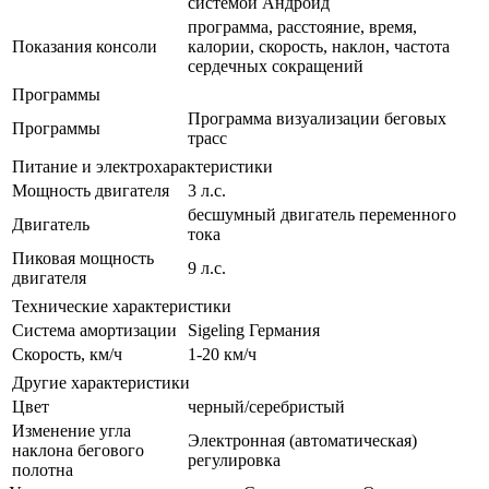
системой Андроид
программа, расстояние, время,
Показания консоли
калории, скорость, наклон, частота
сердечных сокращений
Программы
Программа визуализации беговых
Программы
трасс
Питание и электрохарактеристики
Мощность двигателя
3 л.с.
бесшумный двигатель переменного
Двигатель
тока
Пиковая мощность
9 л.с.
двигателя
Технические характеристики
Система амортизации
Sigeling Германия
Скорость, км/ч
1-20 км/ч
Другие характеристики
Цвет
черный/серебристый
Изменение угла
Электронная (автоматическая)
наклона бегового
регулировка
полотна