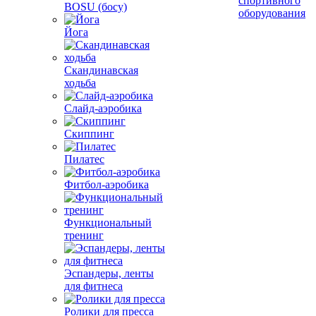
спортивного
BOSU (босу)
оборудования
Йога
Скандинавская
ходьба
Слайд-аэробика
Скиппинг
Пилатес
Фитбол-аэробика
Функциональный
тренинг
Эспандеры, ленты
для фитнеса
Ролики для пресса