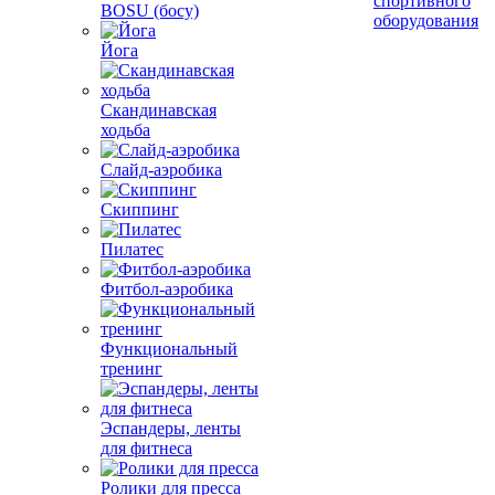
спортивного
BOSU (босу)
оборудования
Йога
Скандинавская
ходьба
Слайд-аэробика
Скиппинг
Пилатес
Фитбол-аэробика
Функциональный
тренинг
Эспандеры, ленты
для фитнеса
Ролики для пресса