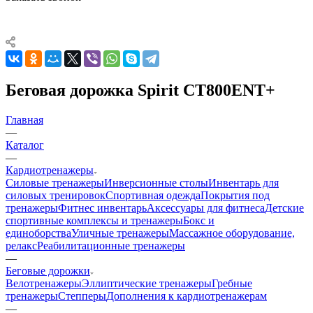
Беговая дорожка Spirit CT800ENT+
Главная
—
Каталог
—
Кардиотренажеры
Силовые тренажеры
Инверсионные столы
Инвентарь для
силовых тренировок
Спортивная одежда
Покрытия под
тренажеры
Фитнес инвентарь
Аксессуары для фитнеса
Детские
спортивные комплексы и тренажеры
Бокс и
единоборства
Уличные тренажеры
Массажное оборудование,
релакс
Реабилитационные тренажеры
—
Беговые дорожки
Велотренажеры
Эллиптические тренажеры
Гребные
тренажеры
Степперы
Дополнения к кардиотренажерам
—