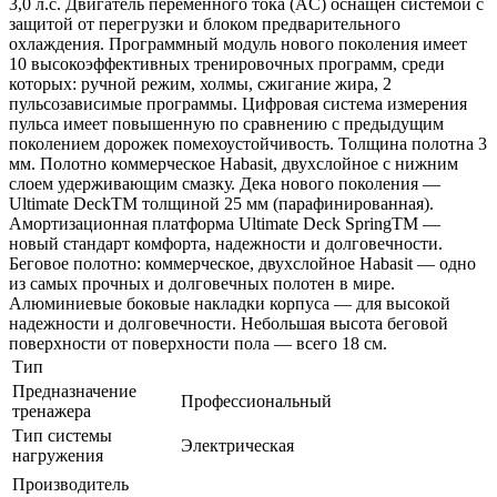
3,0 л.с. Двигатель переменного тока (AC) оснащен системой с
защитой от перегрузки и блоком предварительного
охлаждения. Программный модуль нового поколения имеет
10 высокоэффективных тренировочных программ, среди
которых: ручной режим, холмы, сжигание жира, 2
пульсозависимые программы. Цифровая система измерения
пульса имеет повышенную по сравнению с предыдущим
поколением дорожек помехоустойчивость. Толщина полотна 3
мм. Полотно коммерческое Habasit, двухслойное с нижним
слоем удерживающим смазку. Дека нового поколения —
Ultimate DeckTM толщиной 25 мм (парафинированная).
Амортизационная платформа Ultimate Deck SpringTM —
новый стандарт комфорта, надежности и долговечности.
Беговое полотно: коммерческое, двухслойное Habasit — одно
из самых прочных и долговечных полотен в мире.
Алюминиевые боковые накладки корпуса — для высокой
надежности и долговечности. Небольшая высота беговой
поверхности от поверхности пола — всего 18 см.
Тип
Предназначение
Профессиональный
тренажера
Тип системы
Электрическая
нагружения
Производитель