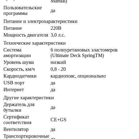
Manual)
Пользовательские
да
программы
Питание и электрохарактеристики
Питание
220В
Мощность двигателя
3,0 л.с.
Технические характеристики
Система
6 полиуретановых эластомеров
амортизации
(Ultimate Deck SpringTM)
Уровень шума
низкий
Скорость, км/ч
0,8 - 20
Кардиодатчики
кардиопояс, опционально
USB порт
да
Интернет
да
Другие характеристики
Держатель для
да
бутылки
Сертификат
CE+GS
соответствия
Вентилятор
да
Транспортировочные
да