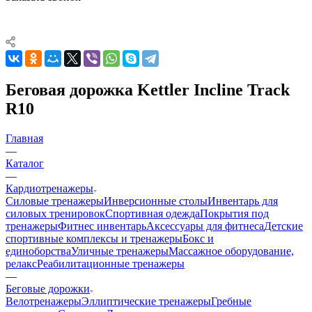
Беговая дорожка Kettler Incline Track
R10
Главная
—
Каталог
—
Кардиотренажеры
Силовые тренажеры
Инверсионные столы
Инвентарь для
силовых тренировок
Спортивная одежда
Покрытия под
тренажеры
Фитнес инвентарь
Аксессуары для фитнеса
Детские
спортивные комплексы и тренажеры
Бокс и
единоборства
Уличные тренажеры
Массажное оборудование,
релакс
Реабилитационные тренажеры
—
Беговые дорожки
Велотренажеры
Эллиптические тренажеры
Гребные