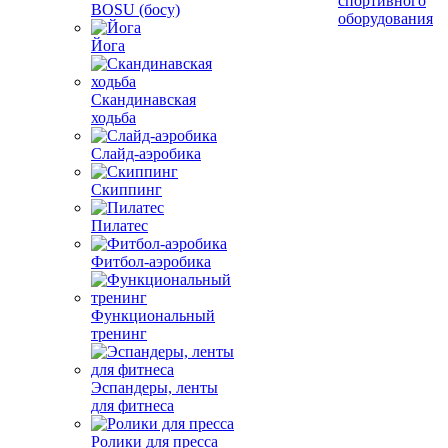
спортивного
BOSU (босу)
оборудования
Йога
Скандинавская
ходьба
Слайд-аэробика
Скиппинг
Пилатес
Фитбол-аэробика
Функциональный
тренинг
Эспандеры, ленты
для фитнеса
Ролики для пресса