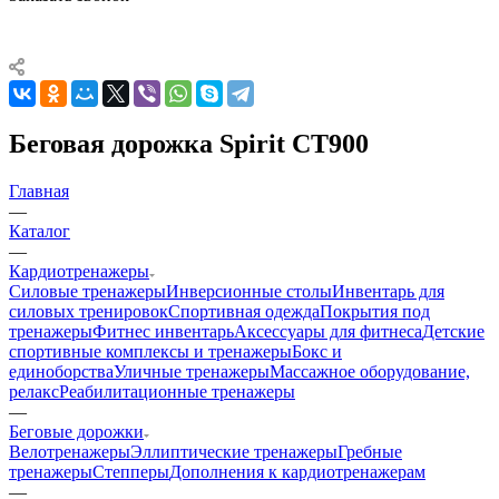
Беговая дорожка Spirit CT900
Главная
—
Каталог
—
Кардиотренажеры
Силовые тренажеры
Инверсионные столы
Инвентарь для
силовых тренировок
Спортивная одежда
Покрытия под
тренажеры
Фитнес инвентарь
Аксессуары для фитнеса
Детские
спортивные комплексы и тренажеры
Бокс и
единоборства
Уличные тренажеры
Массажное оборудование,
релакс
Реабилитационные тренажеры
—
Беговые дорожки
Велотренажеры
Эллиптические тренажеры
Гребные
тренажеры
Степперы
Дополнения к кардиотренажерам
—