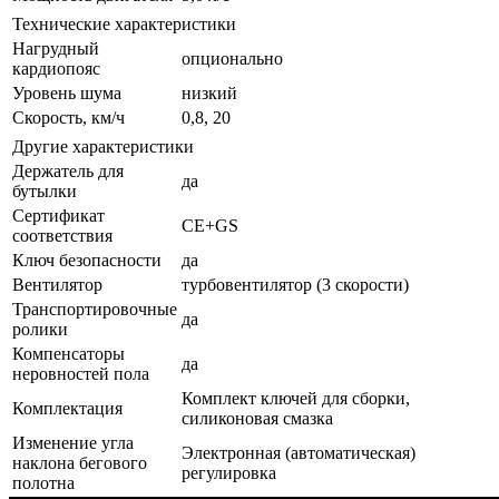
Технические характеристики
Нагрудный
опционально
кардиопояс
Уровень шума
низкий
Скорость, км/ч
0,8, 20
Другие характеристики
Держатель для
да
бутылки
Сертификат
CE+GS
соответствия
Ключ безопасности
да
Вентилятор
турбовентилятор (3 скорости)
Транспортировочные
да
ролики
Компенсаторы
да
неровностей пола
Комплект ключей для сборки,
Комплектация
силиконовая смазка
Изменение угла
Электронная (автоматическая)
наклона бегового
регулировка
полотна