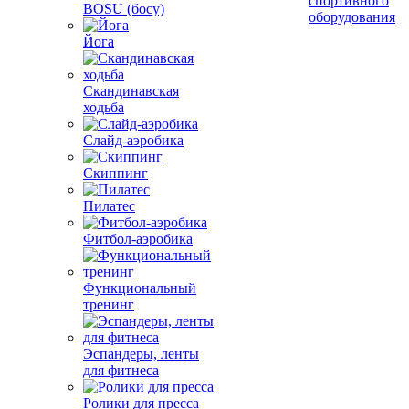
спортивного
BOSU (босу)
оборудования
Йога
Скандинавская
ходьба
Слайд-аэробика
Скиппинг
Пилатес
Фитбол-аэробика
Функциональный
тренинг
Эспандеры, ленты
для фитнеса
Ролики для пресса