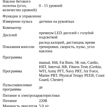
Наклон бегового
полотна (угол,
0 - 15 уровней
количество уровней)
Функции и управление
Измерение пульса
датчики на рукоятках
Компьютер
премиум LED дисплей с голубой
Дисплей
подсветкой
расход калорий, дистанция, время
Показания консоли
тренировки, скорость, пульс, угол
наклона
Программы
manual, Hill, Fat Burn, 5K run, Cardio,
HIIT, Interval, HR, Fitness Tests (Gerkin,
Программы
WFI, Army PFT, Navy PRT, Air Force,
Marine PRT, Physical Terapy PEEB, Coast
Guard, Chester)
Пульсозависимые
да
программы
Питание и электрохарактеристики
Питание
220В
Мощность двигателя
5,0 л/с