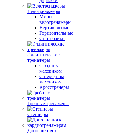
дорожки
Велотренажеры
Мини
велотренажеры
Вертикальные
Горизонтальные
Спин-байки
Эллиптические
тренажеры
С задним
маховиком
С передним
маховиком
Кросстренеры
Гребные тренажеры
Степперы
Дополнения к