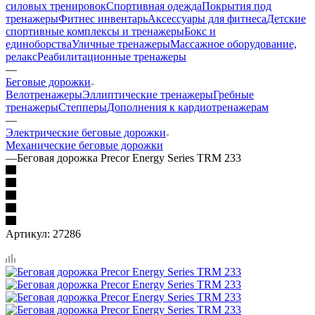
силовых тренировок
Спортивная одежда
Покрытия под
тренажеры
Фитнес инвентарь
Аксессуары для фитнеса
Детские
спортивные комплексы и тренажеры
Бокс и
единоборства
Уличные тренажеры
Массажное оборудование,
релакс
Реабилитационные тренажеры
—
Беговые дорожки
Велотренажеры
Эллиптические тренажеры
Гребные
тренажеры
Степперы
Дополнения к кардиотренажерам
—
Электрические беговые дорожки
Механические беговые дорожки
—
Беговая дорожка Precor Energy Series TRM 233
Артикул:
27286