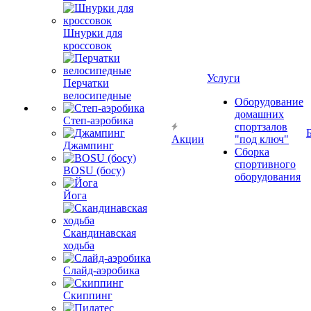
Шнурки для
кроссовок
Услуги
Перчатки
велосипедные
Оборудование
домашних
Степ-аэробика
спортзалов
Акции
"под ключ"
Джампинг
Сборка
спортивного
BOSU (босу)
оборудования
Йога
Скандинавская
ходьба
Слайд-аэробика
Скиппинг