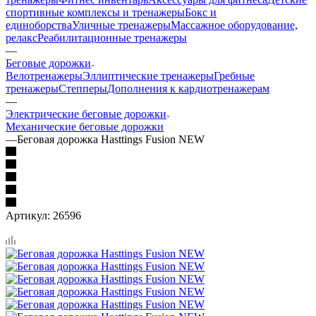
спортивные комплексы и тренажеры
Бокс и
единоборства
Уличные тренажеры
Массажное оборудование,
релакс
Реабилитационные тренажеры
—
Беговые дорожки
Велотренажеры
Эллиптические тренажеры
Гребные
тренажеры
Степперы
Дополнения к кардиотренажерам
—
Электрические беговые дорожки
Механические беговые дорожки
—
Беговая дорожка Hasttings Fusion NEW
Артикул:
26596