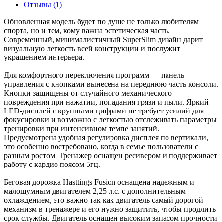
Отзывы (1)
Обновленная модель будет по душе не только любителям
спорта, но и тем, кому важна эстетическая часть.
Современный, минималистичный SuperSlim дизайн дарит
визуальную легкость всей конструкции и послужит
украшением интерьера.
Для комфортного переключения программ — панель
управления с кнопками вынесена на переднюю часть консоли.
Кнопки защищены от случайного механического
повреждения при нажатии, попадания грязи и пыли. Яркий
LED-дисплей с крупными цифрами не требует усилий для
фокусировки и возможно с легкостью отслеживать параметры
тренировки при интенсивном темпе занятий.
Предусмотрена удобная регулировка дисплея по вертикали,
это особенно востребовано, когда в семье пользователи с
разным ростом. Тренажер оснащен ресивером и поддерживает
работу с кардио поясом 5гц.
Беговая дорожка Hasttings Fusion оснащена надежным и
малошумным двигателем 2,25 л.с. с дополнительным
охлаждением, это важно так как двигатель самый дорогой
механизм в тренажере и его нужно защитить, чтобы продлить
срок службы. Двигатель оснащен высоким запасом прочности