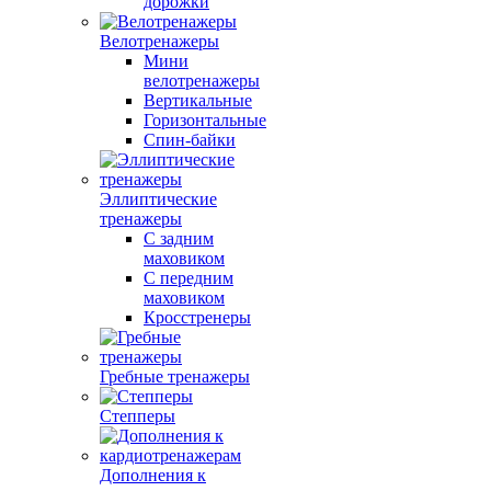
дорожки
Велотренажеры
Мини
велотренажеры
Вертикальные
Горизонтальные
Спин-байки
Эллиптические
тренажеры
С задним
маховиком
С передним
маховиком
Кросстренеры
Гребные тренажеры
Степперы
Дополнения к