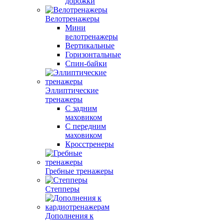
дорожки
Велотренажеры
Мини
велотренажеры
Вертикальные
Горизонтальные
Спин-байки
Эллиптические
тренажеры
С задним
маховиком
С передним
маховиком
Кросстренеры
Гребные тренажеры
Степперы
Дополнения к