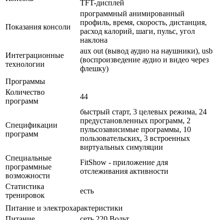
TFT-дисплей
программный анимированный
профиль, время, скорость, дистанция,
Показания консоли
расход калорий, шаги, пульс, угол
наклона
aux out (вывод аудио на наушники), usb
Интеграционные
(воспроизведение аудио и видео через
технологии
флешку)
Программы
Количество
44
программ
быстрый старт, 3 целевых режима, 24
предустановленных программ, 2
Спецификации
пульсозависимые программы, 10
программ
пользовательских, 3 встроенных
виртуальных симуляции
Специальные
FitShow - приложение для
программные
отслеживания активности
возможности
Статистика
есть
тренировок
Питание и электрохарактеристики
Питание
сеть 220 Вольт