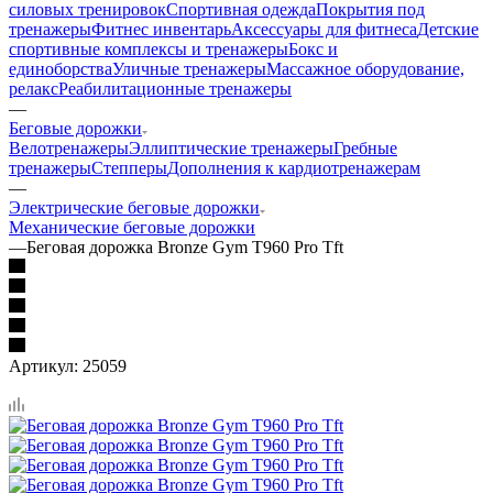
силовых тренировок
Спортивная одежда
Покрытия под
тренажеры
Фитнес инвентарь
Аксессуары для фитнеса
Детские
спортивные комплексы и тренажеры
Бокс и
единоборства
Уличные тренажеры
Массажное оборудование,
релакс
Реабилитационные тренажеры
—
Беговые дорожки
Велотренажеры
Эллиптические тренажеры
Гребные
тренажеры
Степперы
Дополнения к кардиотренажерам
—
Электрические беговые дорожки
Механические беговые дорожки
—
Беговая дорожка Bronze Gym T960 Pro Tft
Артикул:
25059