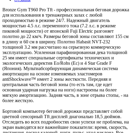
Bronze Gym T960 Pro Tft - профессиональная беговая дорожка
для использования в тренажерных залах с любой
проходимостью в режиме 24/7. Надежный двигатель
мощностью 4.5 л.с. переменного тока (7.2 л.с. в режиме
пиковой мощности) от японской Fuji Electric разгоняет
полотно до 22 км/ч. Размеры беговой зоны составляют 155 см
в длину и 60 см в ширину. Полотно Habasit NVT-232
толщиной 3.2 мм рассчитано на серьезную коммерческую
эксплуатацию. Усиленная парафинированная дека толщиной
25 мм имеет специальные сертификаты технических и
экологических директив Eo/Rohs (Ес) и 4 Star Grade F
(Япония). Мультиабсорбирующая динамическая система
амортизации на основе изменяемых эластомеров
antiShockwave™ имеет 2 зоны жесткости. Передняя и
центральная часть беговой зоны (то есть там, где идет
основная ударная нагрузка на ноги) настроены на более
мягкую амортизацию. Задняя часть, в зоне отрыва стопы, - на
более жесткую.
Бортовой компьютер беговой дорожки представляет собой
цветной сенсорный Tft дисплей диагональю 18,5 дюймов.
Отследить во всех подробностях свои успехи не проблема, на
экран выводятся все важнейшие показатели: время, скорость,
дистанция, расход калорий, шаги, пульс, угол наклона. Все