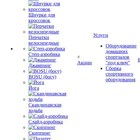
Шнурки для
кроссовок
Услуги
Перчатки
велосипедные
Оборудование
домашних
Степ-аэробика
спортзалов
Акции
"под ключ"
Джампинг
Сборка
спортивного
BOSU (босу)
оборудования
Йога
Скандинавская
ходьба
Слайд-аэробика
Скиппинг