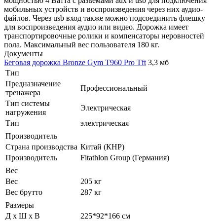
мощностью 4 Ватта с разъемами aux и usb для подключения
мобильных устройств и воспроизведения через них аудио-
файлов. Через usb вход также можно подсоединить флешку
для воспроизведения аудио или видео. Дорожка имеет
транспортировочные ролики и компенсаторы неровностей
пола. Максимальный вес пользователя 180 кг.
Документы
Беговая дорожка Bronze Gym T960 Pro Tft
3,3 мб
Тип
Предназначение
Профессиональный
тренажера
Тип системы
Электрическая
нагружения
Тип
электрическая
Производитель
Страна производства
Китай (КНР)
Производитель
Fitathlon Group (Германия)
Вес
Вес
205 кг
Вес брутто
287 кг
Размеры
Д х Ш х В
225*92*166 см