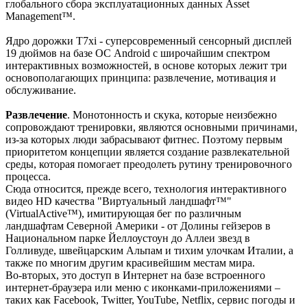
глобального сбора эксплуатационных данных Asset
Management™.
Ядро дорожки T7xi - суперсовременный сенсорный дисплей
19 дюймов на базе ОС Android с широчайшим спектром
интерактивных возможностей, в основе которых лежит три
основополагающих принципа: развлечение, мотивация и
обслуживание.
Развлечение
. Монотонность и скука, которые неизбежно
сопровождают тренировки, являются основными причинами,
из-за которых люди забрасывают фитнес. Поэтому первым
приоритетом концепции является создание развлекательной
среды, которая помогает преодолеть рутину тренировочного
процесса.
Сюда относится, прежде всего, технология интерактивного
видео HD качества "Виртуальный ландшафт™"
(VirtualActive™), имитирующая бег по различным
ландшафтам Северной Америки - от Долины гейзеров в
Национальном парке Йеллоустоун до Аллеи звезд в
Голливуде, швейцарским Альпам и тихим улочкам Италии, а
также по многим другим красивейшим местам мира.
Во-вторых, это доступ в Интернет на базе встроенного
интернет-браузера или меню с иконками-приложениями –
таких как Facebook, Twitter, YouTube, Netflix, сервис погоды и