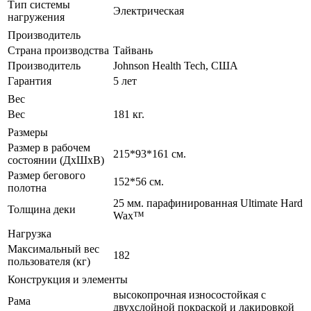
Тип системы
Электрическая
нагружения
Производитель
Страна производства
Тайвань
Производитель
Johnson Health Tech, США
Гарантия
5 лет
Вес
Вес
181 кг.
Размеры
Размер в рабочем
215*93*161 см.
состоянии (ДxШxВ)
Размер бегового
152*56 см.
полотна
25 мм. парафинированная Ultimate Hard
Толщина деки
Wax™
Нагрузка
Максимальный вес
182
пользователя (кг)
Конструкция и элементы
высокопрочная износостойкая с
Рама
двухслойной покраской и лакировкой