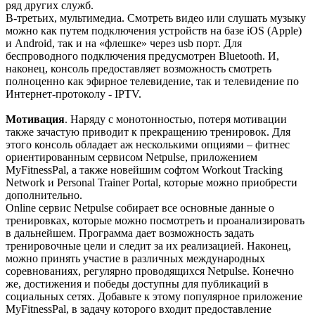
ряд других служб.
В-третьих, мультимедиа. Смотреть видео или слушать музыку
можно как путем подключения устройств на базе iOS (Apple)
и Android, так и на «флешке» через usb порт. Для
беспроводного подключения предусмотрен Bluetooth. И,
наконец, консоль предоставляет возможность смотреть
полноценно как эфирное телевидение, так и телевидение по
Интернет-протоколу - IPTV.
Мотивация
. Наряду с монотонностью, потеря мотивации
также зачастую приводит к прекращению тренировок. Для
этого консоль обладает аж несколькими опциями – фитнес
ориентированным сервисом Netpulse, приложением
MyFitnessPal, а также новейшим софтом Workout Tracking
Network и Personal Trainer Portal, которые можно приобрести
дополнительно.
Online сервис Netpulse собирает все основные данные о
тренировках, которые можно посмотреть и проанализировать
в дальнейшем. Программа дает возможность задать
тренировочные цели и следит за их реализацией. Наконец,
можно принять участие в различных международных
соревнованиях, регулярно проводящихся Netpulse. Конечно
же, достижения и победы доступны для публикаций в
социальных сетях. Добавьте к этому популярное приложение
MyFitnessPal, в задачу которого входит предоставление