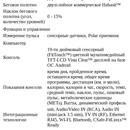
Беговое полотно
двухслойное коммерческое Habasit™
Наклон бегового
полотна (угол,
0 - 15%
количество уровней)
Функции и управление
Измерение пульса
сенсорные датчики, Polar приемник
Компьютер
19-ти дюймовый сенсорный
(FitTouch™) цветной мультимедийный
Консоль
TFT-LCD Vista Clear™ дисплей на базе
ОС Android
время дня, пройденное время,
оставшееся время, общее время
программы, дистанция (км. и мили),
Показания консоли
калории, калории в час, скорость, темп,
средний темп, наклон, пульс, пиковый
пульс, метаболические единицы
(METs), Ватты, динамический профиль
usb, Audio/Video IN (RCA), Audio IN
Интеграционные
(mini-jack 3.5 mm), TV IN (RF), Ethernet
технологии
RJ45, WI-FI, Bluetooth, CSafe-FitLinxx™
Ready