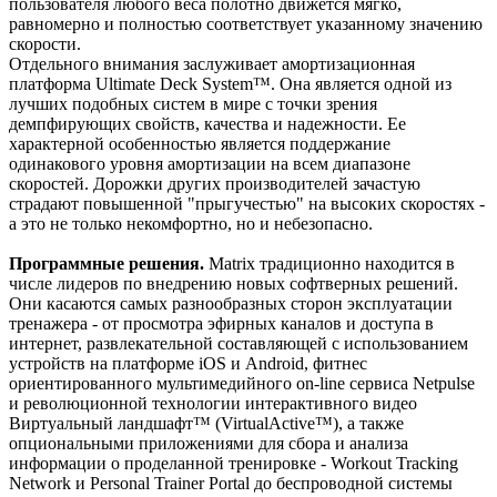
пользователя любого веса полотно движется мягко,
равномерно и полностью соответствует указанному значению
скорости.
Отдельного внимания заслуживает амортизационная
платформа Ultimate Deck System™. Она является одной из
лучших подобных систем в мире с точки зрения
демпфирующих свойств, качества и надежности. Ее
характерной особенностью является поддержание
одинакового уровня амортизации на всем диапазоне
скоростей. Дорожки других производителей зачастую
страдают повышенной "прыгучестью" на высоких скоростях -
а это не только некомфортно, но и небезопасно.
Программные решения.
Matrix традиционно находится в
числе лидеров по внедрению новых софтверных решений.
Они касаются самых разнообразных сторон эксплуатации
тренажера - от просмотра эфирных каналов и доступа в
интернет, развлекательной составляющей с использованием
устройств на платформе iOS и Android, фитнес
ориентированного мультимедийного on-line сервиса Netpulse
и революционной технологии интерактивного видео
Виртуальный ландшафт™ (VirtualActive™), а также
опциональными приложениями для сбора и анализа
информации о проделанной тренировке - Workout Tracking
Network и Personal Trainer Portal до беспроводной системы