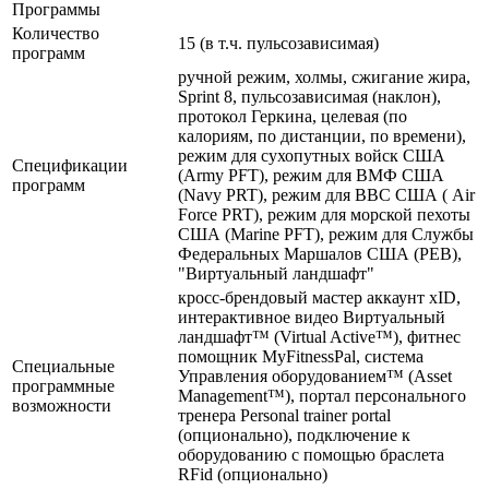
Программы
Количество
15 (в т.ч. пульсозависимая)
программ
ручной режим, холмы, сжигание жира,
Sprint 8, пульсозависимая (наклон),
протокол Геркина, целевая (по
калориям, по дистанции, по времени),
режим для сухопутных войск США
Спецификации
(Аrmy PFT), режим для ВМФ США
программ
(Navy PRT), режим для ВВС США ( Air
Force PRT), режим для морской пехоты
США (Marine PFT), режим для Службы
Федеральных Маршалов США (PEB),
"Виртуальный ландшафт"
кросс-брендовый мастер аккаунт xID,
интерактивное видео Виртуальный
ландшафт™ (Virtual Active™), фитнес
помощник MyFitnessPal, система
Специальные
Управления оборудованием™ (Asset
программные
Management™), портал персонального
возможности
тренера Personal trainer portal
(опционально), подключение к
оборудованию с помощью браслета
RFid (опционально)