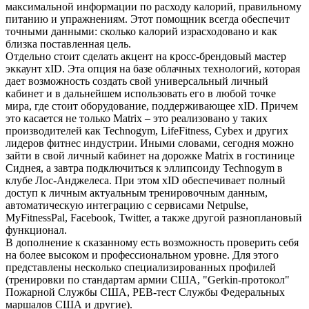
максимальной информации по расходу калорий, правильному
питанию и упражнениям. Этот помощник всегда обеспечит
точными данными: сколько калорий израсходовано и как
близка поставленная цель.
Отдельно стоит сделать акцент на кросс-брендовый мастер
эккаунт xID. Эта опция на базе облачных технологий, которая
дает возможность создать свой универсальный личный
кабинет и в дальнейшем использовать его в любой точке
мира, где стоит оборудование, поддерживающее xID. Причем
это касается не только Matrix – это реализовано у таких
производителей как Technogym, LifeFitness, Cybex и других
лидеров фитнес индустрии. Иными словами, сегодня можно
зайти в свой личный кабинет на дорожке Matrix в гостинице
Сиднея, а завтра подключиться к эллипсоиду Technogym в
клубе Лос-Анджелеса. При этом xID обеспечивает полный
доступ к личным актуальным тренировочным данным,
автоматическую интеграцию с сервисами Netpulse,
MyFitnessPal, Facebook, Twitter, а также другой разноплановый
функционал.
В дополнение к сказанному есть возможность проверить себя
на более высоком и профессиональном уровне. Для этого
представлены несколько специализированных профилей
(тренировки по стандартам армии США, "Gerkin-протокол"
Пожарной Службы США, PEB-тест Службы Федеральных
маршалов США и другие).