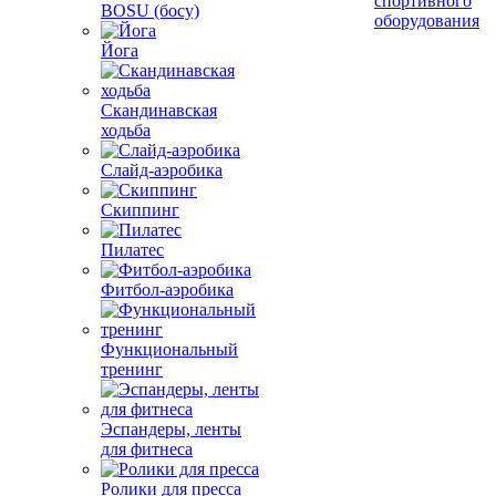
спортивного
BOSU (босу)
оборудования
Йога
Скандинавская
ходьба
Слайд-аэробика
Скиппинг
Пилатес
Фитбол-аэробика
Функциональный
тренинг
Эспандеры, ленты
для фитнеса
Ролики для пресса