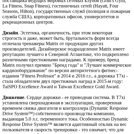
поставщика ведущих мировых сетевых клубов (Gold's Gym,
La Fitness, Snap Fitness), гостиничных сетей (Hayatt, Four
Seasons, Hilton), государственных служб (полиция и пожарная
служба США), корпоративных офисов, университетов и
рекреационных центров.
Дизайн
. Эстетика, органичность, при этом некоторая
строгость и даже, может быть, брутальность форм всегда
отличала тренажеры Matrix от продукции других
производителей. Дизайнерское подразделение Matrix имеет
репутацию лучшего в Северной Атлантике, что подкреплено
различными престижными наградами. К примеру, бренд
Matrix получил премию "Бренд года" и "Лучшее коммерческое
кардиооборудование" по версии авторитетного фитнес-
издания "Fitness Professor" в 2014 и 2016 г.г., а дорожка T7xi -
стала обладателем двух престижных наград в 2015-м году:
TaiSPO Excellence Award и Taiwan Excellence Gold Award.
Движение
. Сердце дорожки - ее приводная система. В T7xi
установлена сверхнадежная в эксплуатации, проверенная
временем связка двигателя и контроллера (Dynamic Response
Drive System™) собственного производства компании,
выдающая 5.0 л.с. переменного тока. Особенностью Dynamic
Response Drive System™ является адаптивный отклик на вес
пользователя и скорость тренировки - это означает, что для