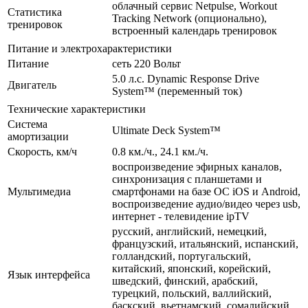
облачный сервис Netpulse, Workout
Статистика
Tracking Network (опционально),
тренировок
встроенный календарь тренировок
Питание и электрохарактеристики
Питание
сеть 220 Вольт
5.0 л.с. Dynamic Response Drive
Двигатель
System™ (переменный ток)
Технические характеристики
Система
Ultimate Deck System™
амортизации
Скорость, км/ч
0.8 км./ч., 24.1 км./ч.
воспроизведение эфирных каналов,
синхронизация с планшетами и
Мультимедиа
смартфонами на базе ОС iOS и Android,
воспроизведение аудио/видео через usb,
интернет - телевидение ipTV
русский, английский, немецкий,
французский, итальянский, испанский,
голландский, португальский,
китайский, японский, корейский,
Язык интерфейса
шведский, финский, арабский,
турецкий, польский, валлийский,
баскский, вьетнамский, сомалийский,