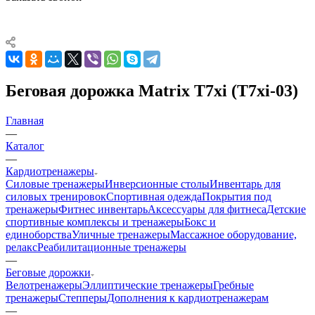
Беговая дорожка Matrix T7xi (T7xi-03)
Главная
—
Каталог
—
Кардиотренажеры
Силовые тренажеры
Инверсионные столы
Инвентарь для
силовых тренировок
Спортивная одежда
Покрытия под
тренажеры
Фитнес инвентарь
Аксессуары для фитнеса
Детские
спортивные комплексы и тренажеры
Бокс и
единоборства
Уличные тренажеры
Массажное оборудование,
релакс
Реабилитационные тренажеры
—
Беговые дорожки
Велотренажеры
Эллиптические тренажеры
Гребные
тренажеры
Степперы
Дополнения к кардиотренажерам
—