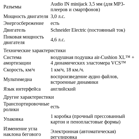
Audio IN minijack 3,5 мм (для MP3-
Разъемы
плееров и смартфонов)
Мощность двигателя
3,0 л.с.
Энергосбережение
есть
Двигатель
Schneider Electric (постоянный ток)
Пиковая мощность
4,6 л.с.
двигателя
Технические характеристики
Система
воздушная подушка air-Cushion XL™ +
амортизации
4 динамических эластомера VCS™
Скорость, км/ч
1 км/ч, 18 км./ч.
воспроизведение аудио файлов,
Мультимедиа
встроенные динамики
Язык интерфейса
английский
Другие характеристики
Транспортировочные
есть
ролики
1 коробка (прочный прессованный
Упаковка
картон и пеноплаcтовые формы)
Изменение угла
Электронная (автоматическая)
наклона бегового
регулировка