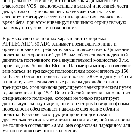
центральной части деки, в то время как 4 динамических
эластомера VCS , расположенные в задней и передней части
деки, создают чуть больший уровень жесткости. Такой
алгоритм имитирует естественные движения человека во
время бега, при этом нивелируя излишнюю отрицательную
нагрузку на суставы и позвоночник.
В рамках своих основных характеристик дорожка
APPLEGATE T50 ADC занимает премиальную нишу и
ориентирована на требовательных пользователей. Движение
полотна на скорости от 1 до 18 км/ч обеспечивает надежный
двигатель постоянного тока внушительной мощностью 3 л.с.
производства Schneider Electric. Параметры мотора позволяют
заниматься на тренажере пользователям весом вплоть до 150
кг. Размер бегового полотна составляет 138 см в длину и 46 см
в ширину - это великолепные размеры для любого типа
тренировки. Угол наклона регулируется электрическим путем
в диапазоне от 0 до 15%. Верхний слой полотна выполнен из
специального полимера, который не только гарантирует
длительную эксплуатацию, но и за счет ромбовидной формы
поверхности обеспечивает надежное сцепление обуви и
полотна. В основе конструкции двойной деки лежит
древесно-волокнистая композитная плита средней плотности.
Ее толщина составляет 20 мм, она обработана парафином для
мягкого и долговечного скольжения.