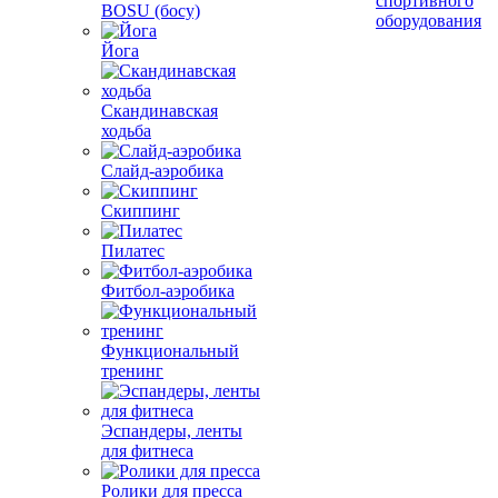
спортивного
BOSU (босу)
оборудования
Йога
Скандинавская
ходьба
Слайд-аэробика
Скиппинг
Пилатес
Фитбол-аэробика
Функциональный
тренинг
Эспандеры, ленты
для фитнеса
Ролики для пресса