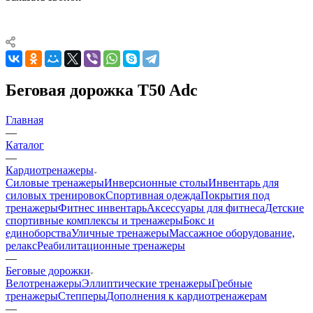
Беговая дорожка T50 Adc
Главная
—
Каталог
—
Кардиотренажеры
Силовые тренажеры
Инверсионные столы
Инвентарь для
силовых тренировок
Спортивная одежда
Покрытия под
тренажеры
Фитнес инвентарь
Аксессуары для фитнеса
Детские
спортивные комплексы и тренажеры
Бокс и
единоборства
Уличные тренажеры
Массажное оборудование,
релакс
Реабилитационные тренажеры
—
Беговые дорожки
Велотренажеры
Эллиптические тренажеры
Гребные
тренажеры
Степперы
Дополнения к кардиотренажерам
—