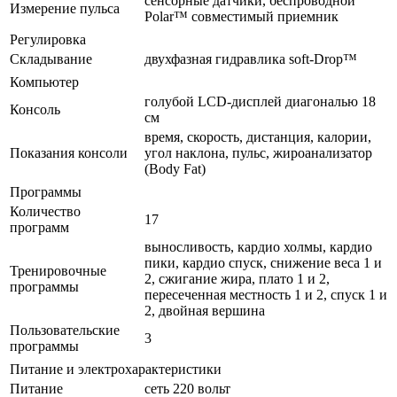
сенсорные датчики, беспроводной
Измерение пульса
Polar™ совместимый приемник
Регулировка
Складывание
двухфазная гидравлика soft-Drop™
Компьютер
голубой LCD-дисплей диагональю 18
Консоль
см
время, скорость, дистанция, калории,
Показания консоли
угол наклона, пульс, жироанализатор
(Body Fat)
Программы
Количество
17
программ
выносливость, кардио холмы, кардио
пики, кардио спуск, снижение веса 1 и
Тренировочные
2, сжигание жира, плато 1 и 2,
программы
пересеченная местность 1 и 2, спуск 1 и
2, двойная вершина
Пользовательские
3
программы
Питание и электрохарактеристики
Питание
сеть 220 вольт