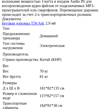
колонками мощностью 3 ватта и входом Audio IN для
воспроизведения аудио файлов от подключаемых MP3-
проигрывателей или смартфонов. Перемещение дорожки
происходит за счет 2-х транспортировочных роликов.
Документы
Беговая дорожка T50 Adc
2,9 мб
Тип
Предназначение
Домашний
тренажера
Тип системы
Электрическая
нагружения
Производитель
Страна производства
Китай (КНР)
Вес
Вес
70 кг
Вес брутто
81 кг
Размеры
Д х Ш х В
181*82*135 см
Размер в сложенном
115*82*157 см
виде
Транспортные
184*81*38 см
габариты