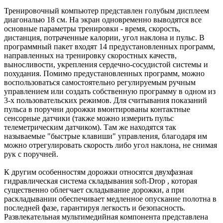
Тренировочный компьютер представлен голубым дисплеем
диагональю 18 см. На экран одновременно выводятся все
основные параметры тренировки - время, скорость,
дистанция, потраченные калории, угол наклона и пульс. В
программный пакет входят 14 предустановленных программ,
направленных на тренировку скоростных качеств,
выносливости, укрепления сердечно-сосудистой системы и
похудания. Помимо предустановленных программ, можно
воспользоваться самостоятельно регулируемым ручным
управлением или создать собственную программу в одном из
3-х пользовательских режимов. Для считывания показаний
пульса в поручни дорожки вмонтированы контактные
сенсорные датчики (также можно измерить пульс
телеметрическим датчиком). Там же находятся так
называемые "быстрые клавиши" управления, благодаря им
можно отрегулировать скорость либо угол наклона, не снимая
рук с поручней.
К другим особенностям дорожки относятся двухфазная
гидравлическая система складывания soft-Drop , которая
существенно облегчает складывание дорожки, а при
раскладывании обеспечивает медленное опускание полотна в
последней фазе, гарантируя легкость и безопасность.
Развлекательная мультимедийная компонента представлена