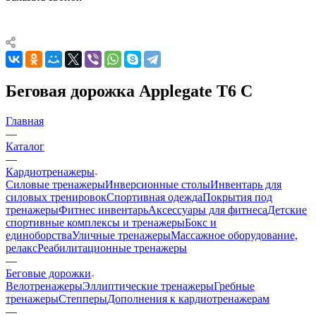
Беговая дорожка Applegate T6 C
Главная
—
Каталог
—
Кардиотренажеры
Силовые тренажеры
Инверсионные столы
Инвентарь для
силовых тренировок
Спортивная одежда
Покрытия под
тренажеры
Фитнес инвентарь
Аксессуары для фитнеса
Детские
спортивные комплексы и тренажеры
Бокс и
единоборства
Уличные тренажеры
Массажное оборудование,
релакс
Реабилитационные тренажеры
—
Беговые дорожки
Велотренажеры
Эллиптические тренажеры
Гребные
тренажеры
Степперы
Дополнения к кардиотренажерам
—