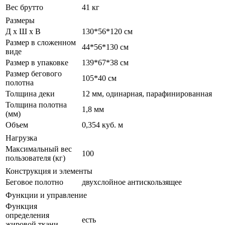
Вес брутто
41 кг
Размеры
Д х Ш х В
130*56*120 см
Размер в сложенном
44*56*130 см
виде
Размер в упаковке
139*67*38 см
Размер бегового
105*40 см
полотна
Толщина деки
12 мм, одинарная, парафинированная
Толщина полотна
1,8 мм
(мм)
Объем
0,354 куб. м
Нагрузка
Максимальный вес
100
пользователя (кг)
Конструкция и элементы
Беговое полотно
двухслойное антискользящее
Функции и управление
Функция
определения
есть
жировой ткани