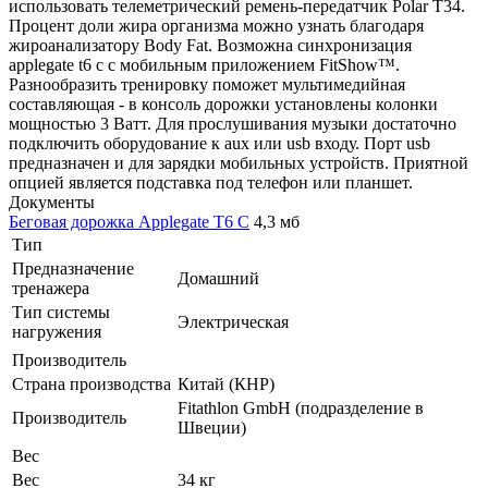
использовать телеметрический ремень-передатчик Polar T34.
Процент доли жира организма можно узнать благодаря
жироанализатору Body Fat. Возможна синхронизация
applegate t6 c с мобильным приложением FitShow™.
Разнообразить тренировку поможет мультимедийная
составляющая - в консоль дорожки установлены колонки
мощностью 3 Ватт. Для прослушивания музыки достаточно
подключить оборудование к aux или usb входу. Порт usb
предназначен и для зарядки мобильных устройств. Приятной
опцией является подставка под телефон или планшет.
Документы
Беговая дорожка Applegate T6 C
4,3 мб
Тип
Предназначение
Домашний
тренажера
Тип системы
Электрическая
нагружения
Производитель
Страна производства
Китай (КНР)
Fitathlon GmbH (подразделение в
Производитель
Швеции)
Вес
Вес
34 кг