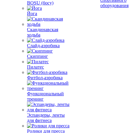
спортивного
BOSU (босу)
оборудования
Йога
Скандинавская
ходьба
Слайд-аэробика
Скиппинг
Пилатес
Фитбол-аэробика
Функциональный
тренинг
Эспандеры, ленты
для фитнеса
Ролики для пресса