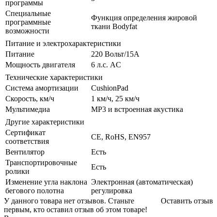
программы
Специальные
Функция определения жировой
программные
ткани Bodyfat
возможности
Питание и электрохарактеристики
Питание
220 Вольт/15A
Мощность двигателя
6 л.с. AC
Технические характеристики
Система амортизации
CushionPad
Скорость, км/ч
1 км/ч, 25 км/ч
Мультимедиа
MP3 и встроенная акустика
Другие характеристики
Сертификат
CE, RoHS, EN957
соответствия
Вентилятор
Есть
Транспортировочные
Есть
ролики
Изменение угла наклона
Электронная (автоматическая)
бегового полотна
регулировка
У данного товара нет отзывов. Станьте
Оставить отзыв
первым, кто оставил отзыв об этом товаре!