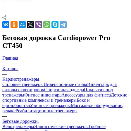
Беговая дорожка Cardiopower Pro
CT450
Главная
—
Каталог
—
Кардиотренажеры
Силовые тренажеры
Инверсионные столы
Инвентарь для
силовых тренировок
Спортивная одежда
Покрытия под
тренажеры
Фитнес инвентарь
Аксессуары для фитнеса
Детские
спортивные комплексы и тренажеры
Бокс и
единоборства
Уличные тренажеры
Массажное оборудование,
релакс
Реабилитационные тренажеры
—
Беговые дорожки
Велотренажеры
Эллиптические тренажеры
Гребные