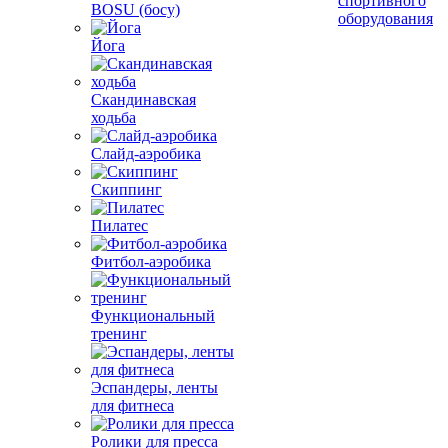
спортивного
BOSU (босу)
оборудования
Йога
Скандинавская
ходьба
Слайд-аэробика
Скиппинг
Пилатес
Фитбол-аэробика
Функциональный
тренинг
Эспандеры, ленты
для фитнеса
Ролики для пресса