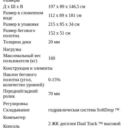
Размеры
Д х Ш х В
197 x 89 x 146,5 см
Размер в сложенном
112 x 89 x 181 см
виде
Размер в упаковке
215 х 85 х 34 см
Размер бегового
152 х 51 см
полотна
Толщина деки
20 мм
Нагрузка
Максимальный вес
160
пользователя (кг)
Конструкция и элементы
Наклон бегового
полотна (угол,
0-15%
количество уровней)
Передний/задний
70 мм
ролик
Регулировка
Складывание
гидравлическая система SoftDrop ™
Компьютер
2 ЖК дисплея Dual Track ™ высокой
Консоль