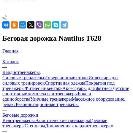
Беговая дорожка Nautilus T628
Главная
—
Каталог
—
Кардиотренажеры
Силовые тренажеры
Инверсионные столы
Инвентарь для
силовых тренировок
Спортивная одежда
Покрытия под
тренажеры
Фитнес инвентарь
Аксессуары для фитнеса
Детские
спортивные комплексы и тренажеры
Бокс и
единоборства
Уличные тренажеры
Массажное оборудование,
релакс
Реабилитационные тренажеры
—
Беговые дорожки
Велотренажеры
Эллиптические тренажеры
Гребные
тренажеры
Степперы
Дополнения к кардиотренажерам
—