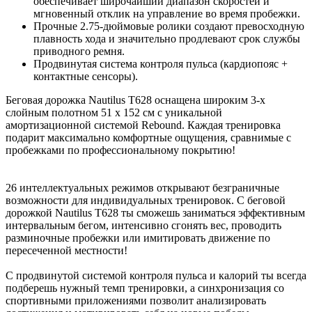
обеспечивает широчайший диапазон скоростей и
мгновенный отклик на управление во время пробежки.
Прочные 2.75-дюймовые ролики создают превосходную
плавность хода и значительно продлевают срок службы
приводного ремня.
Продвинутая система контроля пульса (кардиопояс +
контактные сенсоры).
Беговая дорожка Nautilus T628 оснащена широким 3-х
слойным полотном 51 х 152 см с уникальной
амортизационной системой Rebound. Каждая тренировка
подарит максимально комфортные ощущения, сравнимые с
пробежками по профессиональному покрытию!
26 интеллектуальных режимов открывают безграничные
возможности для индивидуальных тренировок. С беговой
дорожкой Nautilus T628 ты сможешь заниматься эффективным
интервальным бегом, интенсивно сгонять вес, проводить
разминочные пробежки или имитировать движение по
пересеченной местности!
С продвинутой системой контроля пульса и калорий ты всегда
подберешь нужный темп тренировки, а синхронизация со
спортивными приложениями позволит анализировать