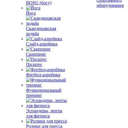
спортивного
BOSU (босу)
оборудования
Йога
Скандинавская
ходьба
Слайд-аэробика
Скиппинг
Пилатес
Фитбол-аэробика
Функциональный
тренинг
Эспандеры, ленты
для фитнеса
Ролики для пресса