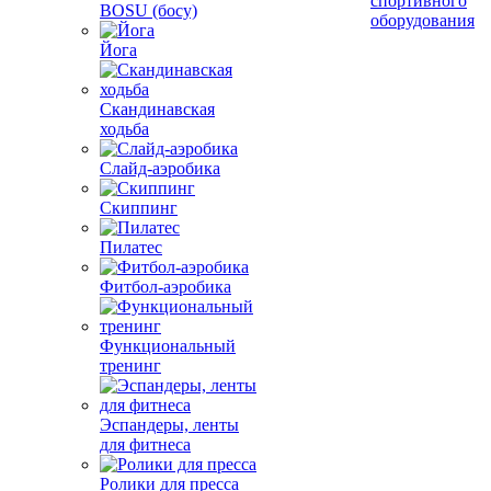
спортивного
BOSU (босу)
оборудования
Йога
Скандинавская
ходьба
Слайд-аэробика
Скиппинг
Пилатес
Фитбол-аэробика
Функциональный
тренинг
Эспандеры, ленты
для фитнеса
Ролики для пресса