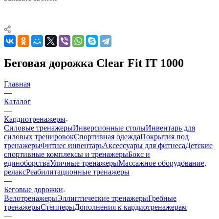
Беговая дорожка Clear Fit IT 1000
Главная
—
Каталог
—
Кардиотренажеры
Силовые тренажеры
Инверсионные столы
Инвентарь для
силовых тренировок
Спортивная одежда
Покрытия под
тренажеры
Фитнес инвентарь
Аксессуары для фитнеса
Детские
спортивные комплексы и тренажеры
Бокс и
единоборства
Уличные тренажеры
Массажное оборудование,
релакс
Реабилитационные тренажеры
—
Беговые дорожки
Велотренажеры
Эллиптические тренажеры
Гребные
тренажеры
Степперы
Дополнения к кардиотренажерам
—