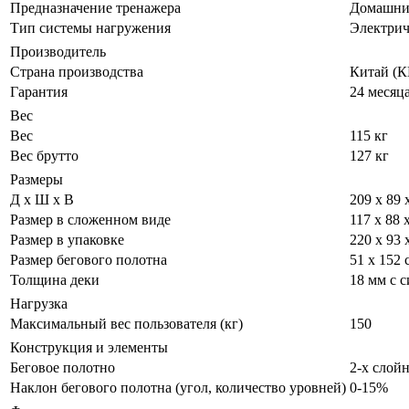
Предназначение тренажера
Домашн
Тип системы нагружения
Электрич
Производитель
Страна производства
Китай (К
Гарантия
24 месяц
Вес
Вес
115 кг
Вес брутто
127 кг
Размеры
Д х Ш х В
209 х 89 
Размер в сложенном виде
117 х 88 
Размер в упаковке
220 х 93 
Размер бегового полотна
51 х 152 
Толщина деки
18 мм с 
Нагрузка
Максимальный вес пользователя (кг)
150
Конструкция и элементы
Беговое полотно
2-х слой
Наклон бегового полотна (угол, количество уровней)
0-15%