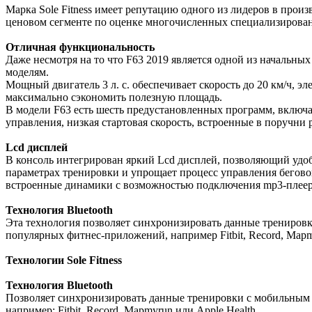
Марка Sole Fitness имеет репутацию одного из лидеров в прои
ценовом сегменте по оценке многочисленных специализирован
Отличная
функциональность
Даже несмотря на то что F63 2019 является одной из начальны
моделям.
Мощный двигатель 3 л. с. обеспечивает скорость до 20 км/ч, э
максимально сэкономить полезную площадь.
В модели F63 есть шесть предустановленных программ, включ
управления, низкая стартовая скорость, встроенные в поручни
Lcd дисплей
В консоль интегрирован яркий Lcd дисплей, позволяющий удо
параметрах тренировки и упрощает процесс управления беговой
встроенные динамики с возможностью подключения mp3-плеер
Технология Bluetooth
Эта технология позволяет синхронизировать данные тренировк
популярных фитнес-приложений, например Fitbit, Record, Mapm
Технологии Sole Fitness
Технология Bluetooth
Позволяет синхронизировать данные тренировки с мобильным 
например: Fitbit, Record, Mapmyrun или Apple Health.