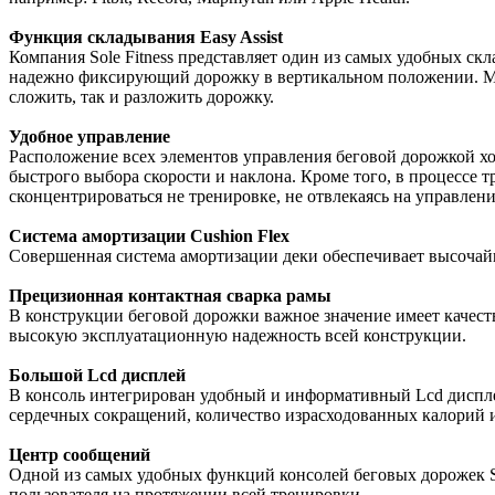
Функция складывания Easy Assist
Компания Sole Fitness представляет один из самых удобных с
надежно фиксирующий дорожку в вертикальном положении. Моде
сложить, так и разложить дорожку.
Удобное управление
Расположение всех элементов управления беговой дорожкой х
быстрого выбора скорости и наклона. Кроме того, в процессе 
сконцентрироваться не тренировке, не отвлекаясь на управлени
Система амортизации Cushion Flex
Совершенная система амортизации деки обеспечивает высочайши
Прецизионная контактная сварка рамы
В конструкции беговой дорожки важное значение имеет качеств
высокую эксплуатационную надежность всей конструкции.
Большой Lcd дисплей
В консоль интегрирован удобный и информативный Lcd дисплей
сердечных сокращений, количество израсходованных калорий
Центр сообщений
Одной из самых удобных функций консолей беговых дорожек So
пользователя на протяжении всей тренировки.