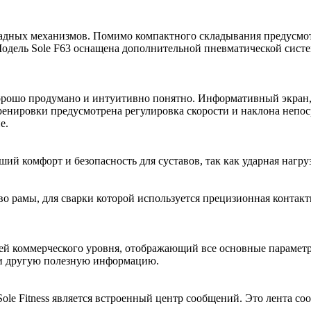
кладных механизмов. Помимо компактного складывания предусмо
ль Sole F63 оснащена дополнительной пневматической системой
орошо продумано и интуитивно понятно. Информативный экран,
тренировки предусмотрена регулировка скорости и наклона непо
е.
й комфорт и безопасность для суставов, так как ударная нагру
о рамы, для сварки которой используется прецизионная контактн
 коммерческого уровня, отображающий все основные параметры 
 и другую полезную информацию.
le Fitness является встроенный центр сообщений. Это лента с