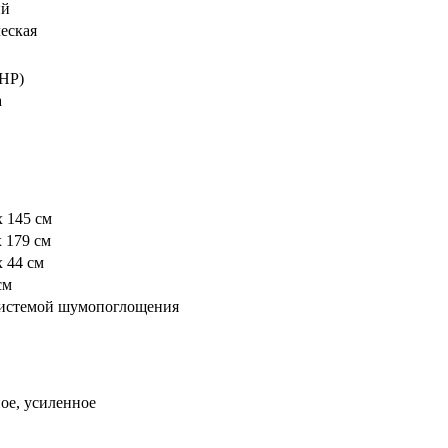
ий
еская
НР)
а
х 145 см
х 179 см
х 44 см
см
системой шумопоглощения
ное, усиленное