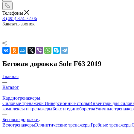
Телефоны
8 (495) 374-72-06
Заказать звонок
Беговая дорожка Sole F63 2019
Главная
—
Каталог
—
Кардиотренажеры
Силовые тренажеры
Инверсионные столы
Инвентарь для силов
комплексы и тренажеры
Бокс и единоборства
Уличные тренаже
—
Беговые дорожки
Велотренажеры
Эллиптические тренажеры
Гребные тренажеры
—