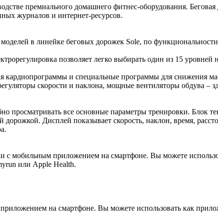
зводстве премиального домашнего фитнес-оборудования. Беговая
ных журналов и интернет-ресурсов.
х моделей в линейке беговых дорожек Sole, по функциональност
лектрорегулировка позволяет легко выбирать один из 15 уровней
ая кардиопрограммы и специальные программы для снижения мас
 регуляторы скорости и наклона, мощные вентиляторы обдува – 
бно просматривать все основные параметры тренировки. Блок 
 дорожкой. Дисплей показывает скорость, наклон, время, рассто
а.
и с мобильным приложением на смартфоне. Вы можете использова
yrun или Apple Health.
приложением на смартфоне. Вы можете использовать как прилож