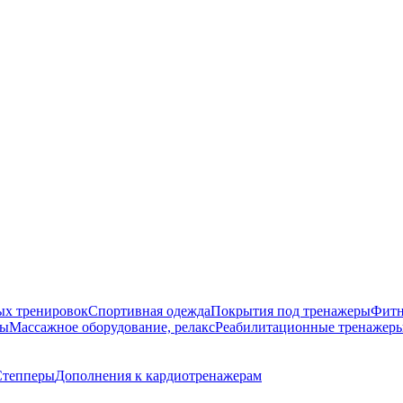
ых тренировок
Спортивная одежда
Покрытия под тренажеры
Фитн
ры
Массажное оборудование, релакс
Реабилитационные тренажер
Степперы
Дополнения к кардиотренажерам