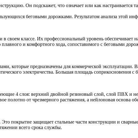
рукцию. Он подскажет, что означает или как настраивается та
ользующихся беговыми дорожками. Результатом анализа этой ин
 в своем классе. Их профессиональный уровень обеспечивает 
плавного и комфортного хода, сопоставимого с беговыми дорож
валами, которые предназначены для коммерческой эксплуатации
тического электричества. Большая площадь соприкосновения с 
меющие 4 слоя: верхний двойной резиновый слой, слой ПВХ и не
ое полотно от чрезмерного растяжения, а нейлоновая основа обе
Это покрытие защищает стальные части конструкции и сварные 
тяжении всего срока службы.