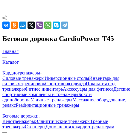
Беговая дорожка CardioPower T45
Главная
—
Каталог
—
Кардиотренажеры
Силовые тренажеры
Инверсионные столы
Инвентарь для
силовых тренировок
Спортивная одежда
Покрытия под
тренажеры
Фитнес инвентарь
Аксессуары для фитнеса
Детские
спортивные комплексы и тренажеры
Бокс и
единоборства
Уличные тренажеры
Массажное оборудование,
релакс
Реабилитационные тренажеры
—
Беговые дорожки
Велотренажеры
Эллиптические тренажеры
Гребные
тренажеры
Степперы
Дополнения к кардиотренажерам
—