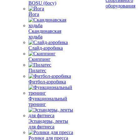
спортивного
BOSU (босу)
оборудования
Йога
Скандинавская
ходьба
Слайд-аэробика
Скиппинг
Пилатес
Фитбол-аэробика
Функциональный
тренинг
Эспандеры, ленты
для фитнеса
Ролики для пресса