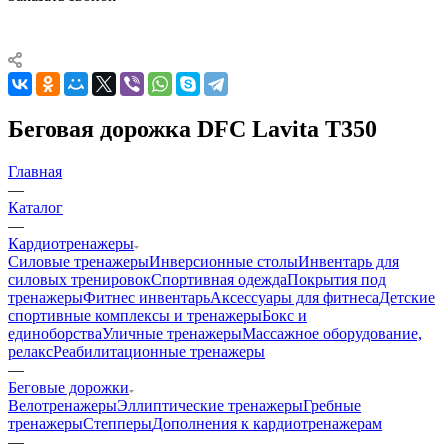
Беговая дорожка DFC Lavita T350
Главная
—
Каталог
—
Кардиотренажеры
Силовые тренажеры
Инверсионные столы
Инвентарь для
силовых тренировок
Спортивная одежда
Покрытия под
тренажеры
Фитнес инвентарь
Аксессуары для фитнеса
Детские
спортивные комплексы и тренажеры
Бокс и
единоборства
Уличные тренажеры
Массажное оборудование,
релакс
Реабилитационные тренажеры
—
Беговые дорожки
Велотренажеры
Эллиптические тренажеры
Гребные
тренажеры
Степперы
Дополнения к кардиотренажерам
—