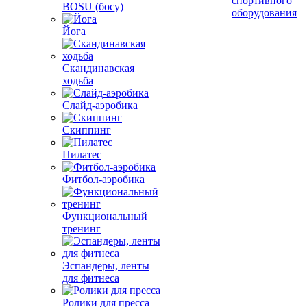
спортивного
BOSU (босу)
оборудования
Йога
Скандинавская
ходьба
Слайд-аэробика
Скиппинг
Пилатес
Фитбол-аэробика
Функциональный
тренинг
Эспандеры, ленты
для фитнеса
Ролики для пресса