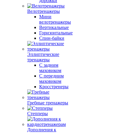
дорожки
Велотренажеры
Мини
велотренажеры
Вертикальные
Горизонтальные
Спин-байки
Эллиптические
тренажеры
С задним
маховиком
С передним
маховиком
Кросстренеры
Гребные тренажеры
Степперы
Дополнения к