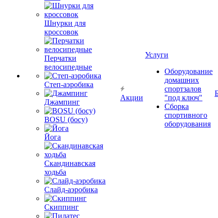
Шнурки для
кроссовок
Услуги
Перчатки
велосипедные
Оборудование
домашних
Степ-аэробика
спортзалов
Акции
"под ключ"
Джампинг
Сборка
спортивного
BOSU (босу)
оборудования
Йога
Скандинавская
ходьба
Слайд-аэробика
Скиппинг