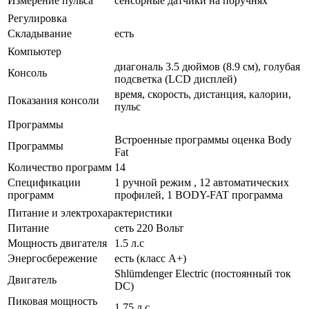
Измерение пульса
сенсорные датчики на поручнях
Регулировка
Складывание
есть
Компьютер
диагональ 3.5 дюймов (8.9 см), голубая
Консоль
подсветка (LCD дисплей)
время, скорость, дистанция, калории,
Показания консоли
пульс
Программы
Встроенные программы оценка Body
Программы
Fat
Количество программ
14
Спецификации
1 ручной режим , 12 автоматических
программ
профилей, 1 BODY-FAT программа
Питание и электрохарактеристики
Питание
сеть 220 Вольт
Мощность двигателя
1.5 л.с
Энергосбережение
есть (класс А+)
Shlümdenger Electric (постоянный ток
Двигатель
DC)
Пиковая мощность
1.75 л.с