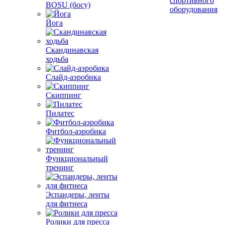
спортивного
BOSU (босу)
оборудования
Йога
Скандинавская
ходьба
Слайд-аэробика
Скиппинг
Пилатес
Фитбол-аэробика
Функциональный
тренинг
Эспандеры, ленты
для фитнеса
Ролики для пресса