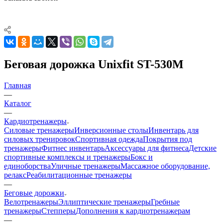
Беговая дорожка Unixfit ST-530M
Главная
—
Каталог
—
Кардиотренажеры
Силовые тренажеры
Инверсионные столы
Инвентарь для
силовых тренировок
Спортивная одежда
Покрытия под
тренажеры
Фитнес инвентарь
Аксессуары для фитнеса
Детские
спортивные комплексы и тренажеры
Бокс и
единоборства
Уличные тренажеры
Массажное оборудование,
релакс
Реабилитационные тренажеры
—
Беговые дорожки
Велотренажеры
Эллиптические тренажеры
Гребные
тренажеры
Степперы
Дополнения к кардиотренажерам
—