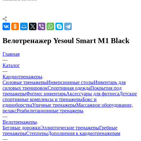
Велотренажер Yesoul Smart M1 Black
Главная
—
Каталог
—
Кардиотренажеры
Силовые тренажеры
Инверсионные столы
Инвентарь для
силовых тренировок
Спортивная одежда
Покрытия под
тренажеры
Фитнес инвентарь
Аксессуары для фитнеса
Детские
спортивные комплексы и тренажеры
Бокс и
единоборства
Уличные тренажеры
Массажное оборудование,
релакс
Реабилитационные тренажеры
—
Велотренажеры
Беговые дорожки
Эллиптические тренажеры
Гребные
тренажеры
Степперы
Дополнения к кардиотренажерам
—