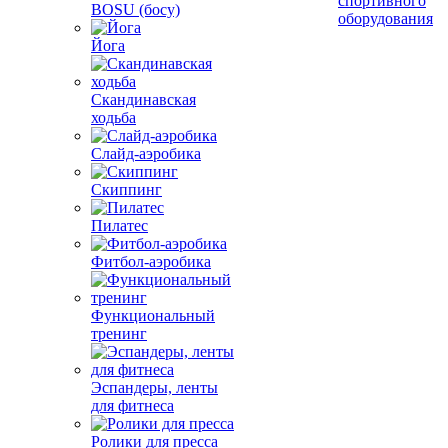
спортивного
BOSU (босу)
оборудования
Йога
Скандинавская
ходьба
Слайд-аэробика
Скиппинг
Пилатес
Фитбол-аэробика
Функциональный
тренинг
Эспандеры, ленты
для фитнеса
Ролики для пресса