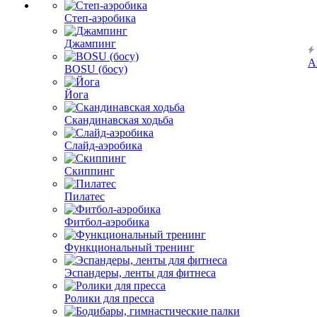
Степ-аэробика
Джампинг
А
BOSU (босу)
Йога
Скандинавская ходьба
Слайд-аэробика
Скиппинг
Пилатес
Фитбол-аэробика
Функциональный тренинг
Эспандеры, ленты для фитнеса
Ролики для пресса