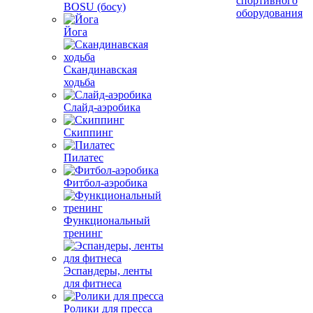
спортивного
BOSU (босу)
оборудования
Йога
Скандинавская
ходьба
Слайд-аэробика
Скиппинг
Пилатес
Фитбол-аэробика
Функциональный
тренинг
Эспандеры, ленты
для фитнеса
Ролики для пресса