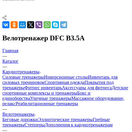
Велотренажер DFC B3.5A
Главная
—
Каталог
—
Кардиотренажеры
Силовые тренажеры
Инверсионные столы
Инвентарь для
силовых тренировок
Спортивная одежда
Покрытия под
тренажеры
Фитнес инвентарь
Аксессуары для фитнеса
Детские
спортивные комплексы и тренажеры
Бокс и
единоборства
Уличные тренажеры
Массажное оборудование,
релакс
Реабилитационные тренажеры
—
Велотренажеры
Беговые дорожки
Эллиптические тренажеры
Гребные
тренажеры
Степперы
Дополнения к кардиотренажерам
—