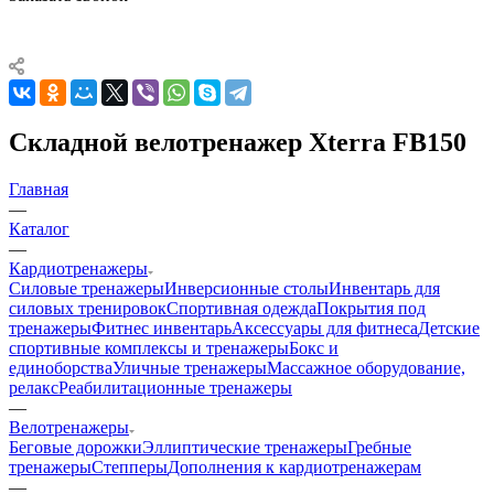
Складной велотренажер Xterra FB150
Главная
—
Каталог
—
Кардиотренажеры
Силовые тренажеры
Инверсионные столы
Инвентарь для
силовых тренировок
Спортивная одежда
Покрытия под
тренажеры
Фитнес инвентарь
Аксессуары для фитнеса
Детские
спортивные комплексы и тренажеры
Бокс и
единоборства
Уличные тренажеры
Массажное оборудование,
релакс
Реабилитационные тренажеры
—
Велотренажеры
Беговые дорожки
Эллиптические тренажеры
Гребные
тренажеры
Степперы
Дополнения к кардиотренажерам
—