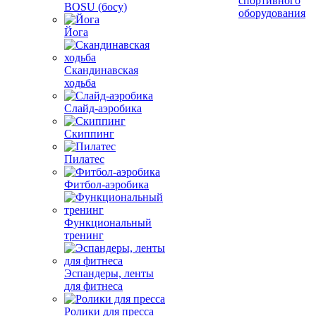
спортивного
BOSU (босу)
оборудования
Йога
Скандинавская
ходьба
Слайд-аэробика
Скиппинг
Пилатес
Фитбол-аэробика
Функциональный
тренинг
Эспандеры, ленты
для фитнеса
Ролики для пресса