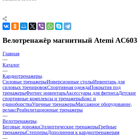
Велотренажёр магнитный Atemi AC603
Главная
—
Каталог
—
Кардиотренажеры
Силовые тренажеры
Инверсионные столы
Инвентарь для
силовых тренировок
Спортивная одежда
Покрытия под
тренажеры
Фитнес инвентарь
Аксессуары для фитнеса
Детские
спортивные комплексы и тренажеры
Бокс и
единоборства
Уличные тренажеры
Массажное оборудование,
релакс
Реабилитационные тренажеры
—
Велотренажеры
Беговые дорожки
Эллиптические тренажеры
Гребные
тренажеры
Степперы
Дополнения к кардиотренажерам
—