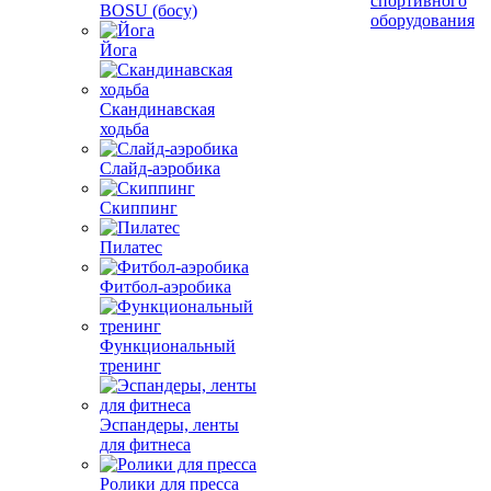
спортивного
BOSU (босу)
оборудования
Йога
Скандинавская
ходьба
Слайд-аэробика
Скиппинг
Пилатес
Фитбол-аэробика
Функциональный
тренинг
Эспандеры, ленты
для фитнеса
Ролики для пресса