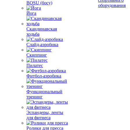
спортивного
BOSU (босу)
оборудования
Йога
Скандинавская
ходьба
Слайд-аэробика
Скиппинг
Пилатес
Фитбол-аэробика
Функциональный
тренинг
Эспандеры, ленты
для фитнеса
Ролики для пресса