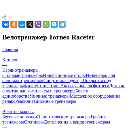
Велотренажер Torneo Raceter
Главная
—
Каталог
—
Кардиотренажеры
Силовые тренажеры
Инверсионные столы
Инвентарь для
силовых тренировок
Спортивная одежда
Покрытия под
тренажеры
Фитнес инвентарь
Аксессуары для фитнеса
Детские
спортивные комплексы и тренажеры
Бокс и
единоборства
Уличные тренажеры
Массажное оборудование,
релакс
Реабилитационные тренажеры
—
Велотренажеры
Беговые дорожки
Эллиптические тренажеры
Гребные
тренажеры
Степперы
Дополнения к кардиотренажерам
—