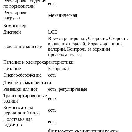
Регулировка сидения
есть
по горизонтали
Регулировка
Механическая
нагрузки
Компьютер
Дисплей
LCD
Время тренировки, Скорость, Скорость
вращения педалей, Израсходованные
Показания консоли
калории, Контроль за верхним
пределом пульса
Питание и электрохарактеристики
Питание
Батарейки
Энергосбережение
есть
Другие характеристики
Ремешки для ног
есть, регулируемые
Транспортировочные
есть
ролики
Компенсаторы
есть
неровностей пола
Подставка для
есть
гаджетов
Фитнес-тест, сканирующий режим,