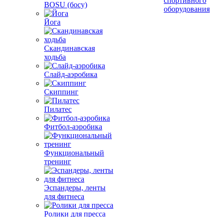
спортивного
BOSU (босу)
оборудования
Йога
Скандинавская
ходьба
Слайд-аэробика
Скиппинг
Пилатес
Фитбол-аэробика
Функциональный
тренинг
Эспандеры, ленты
для фитнеса
Ролики для пресса