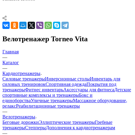
Велотренажер Torneo Vita
Главная
—
Каталог
—
Кардиотренажеры
Силовые тренажеры
Инверсионные столы
Инвентарь для
силовых тренировок
Спортивная одежда
Покрытия под
тренажеры
Фитнес инвентарь
Аксессуары для фитнеса
Детские
спортивные комплексы и тренажеры
Бокс и
единоборства
Уличные тренажеры
Массажное оборудование,
релакс
Реабилитационные тренажеры
—
Велотренажеры
Беговые дорожки
Эллиптические тренажеры
Гребные
тренажеры
Степперы
Дополнения к кардиотренажерам
—