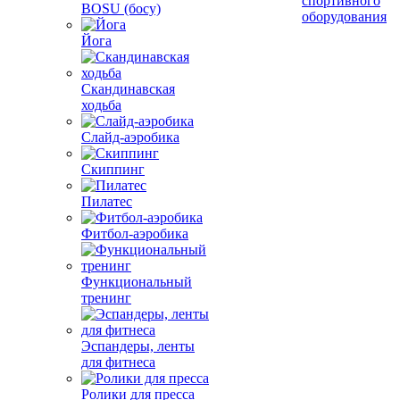
спортивного
BOSU (босу)
оборудования
Йога
Скандинавская
ходьба
Слайд-аэробика
Скиппинг
Пилатес
Фитбол-аэробика
Функциональный
тренинг
Эспандеры, ленты
для фитнеса
Ролики для пресса