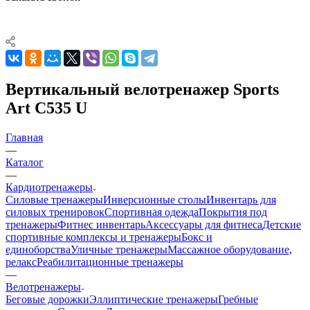
Вертикальный велотренажер Sports
Art C535 U
Главная
—
Каталог
—
Кардиотренажеры
Силовые тренажеры
Инверсионные столы
Инвентарь для
силовых тренировок
Спортивная одежда
Покрытия под
тренажеры
Фитнес инвентарь
Аксессуары для фитнеса
Детские
спортивные комплексы и тренажеры
Бокс и
единоборства
Уличные тренажеры
Массажное оборудование,
релакс
Реабилитационные тренажеры
—
Велотренажеры
Беговые дорожки
Эллиптические тренажеры
Гребные