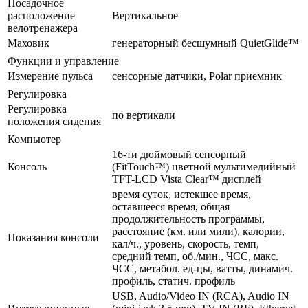
Посадочное
расположение
Вертикальное
велотренажера
Маховик
генераторный бесшумный QuietGlide™
Функции и управление
Измерение пульса
сенсорные датчики, Polar приемник
Регулировка
Регулировка
по вертикали
положения сидения
Компьютер
16-ти дюймовый сенсорный
Консоль
(FitTouch™) цветной мультимедийный
TFT-LCD Vista Clear™ дисплей
время суток, истекшее время,
оставшееся время, общая
продолжительность программы,
расстояние (км. или мили), калории,
Показания консоли
кал/ч., уровень, скорость, темп,
средний темп, об./мин., ЧСС, макс.
ЧСС, метабол. ед-цы, ватты, динамич.
профиль, статич. профиль
USB, Audio/Video IN (RCA), Audio IN