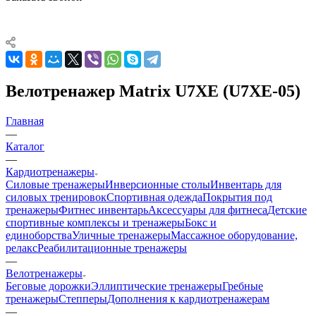
Велотренажер Matrix U7XE (U7XE-05)
Главная
—
Каталог
—
Кардиотренажеры
Силовые тренажеры
Инверсионные столы
Инвентарь для
силовых тренировок
Спортивная одежда
Покрытия под
тренажеры
Фитнес инвентарь
Аксессуары для фитнеса
Детские
спортивные комплексы и тренажеры
Бокс и
единоборства
Уличные тренажеры
Массажное оборудование,
релакс
Реабилитационные тренажеры
—
Велотренажеры
Беговые дорожки
Эллиптические тренажеры
Гребные
тренажеры
Степперы
Дополнения к кардиотренажерам
—