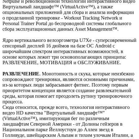
Netpulse и революционной технологии интерактивного видео
Виртуальный ландшафт™ (VirtualActive™), а также
опциональных приложений для сбора и анализа информации
о проделанной тренировке - Workout Tracking Network и
Personal Trainer Portal до беспроводной системы глобального
сбора эксплуатационных данных Asset Management™.
Ядро вертикального велоэргометра U7Xe - суперсовременный
сенсорный дисплей 16 дюймов на базе ОС Android с
широчайшим спектром интерактивных возможностей, в
основе которых лежит три основополагающих принципа:
РАЗВЛЕЧЕНИЕ, МОТИВАЦИЯ и ОБСЛУЖИВАНИЕ.
РАЗВЛЕЧЕНИЕ
. Монотонность и скука, которые неизбежно
сопровождают тренировки, являются основными причинами,
из-за которых люди забрасывают фитнес. Поэтому первым
приоритетом концепции является создание развлекательной
среды, которая помогает преодолеть рутину тренировочного
процесса.
Сюда относится, прежде всего, технология интерактивного
видео HD качества "Виртуальный ландшафт™"
(VirtualActive™), имитирующая бег по различным
ландшафтам Северной Америки - от Долины гейзеров в
Национальном парке Йеллоустоун до Аллеи звезд в
Голливуде, швейцарским Альпам и тихим улочкам Италии, а