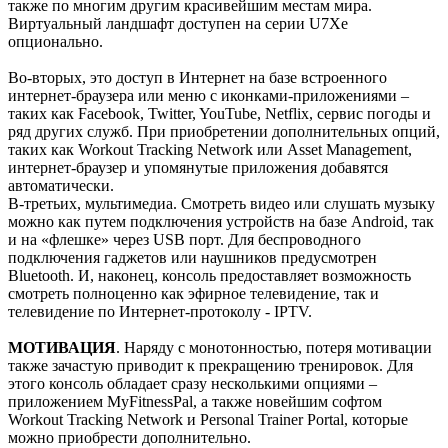
также по многим другим красивейшим местам мира.
Виртуальный ландшафт доступен на серии U7Xe
опционально.
Во-вторых, это доступ в Интернет на базе встроенного
интернет-браузера или меню с иконками-приложениями –
таких как Facebook, Twitter, YouTube, Netflix, сервис погоды и
ряд других служб. При приобретении дополнительных опций,
таких как Workout Tracking Network или Asset Management,
интернет-браузер и упомянутые приложения добавятся
автоматически.
В-третьих, мультимедиа. Смотреть видео или слушать музыку
можно как путем подключения устройств на базе Android, так
и на «флешке» через USB порт. Для беспроводного
подключения гаджетов или наушников предусмотрен
Bluetooth. И, наконец, консоль предоставляет возможность
смотреть полноценно как эфирное телевидение, так и
телевидение по Интернет-протоколу - IPTV.
МОТИВАЦИЯ
. Наряду с монотонностью, потеря мотивации
также зачастую приводит к прекращению тренировок. Для
этого консоль обладает сразу несколькими опциями –
приложением MyFitnessPal, а также новейшим софтом
Workout Tracking Network и Personal Trainer Portal, которые
можно приобрести дополнительно.