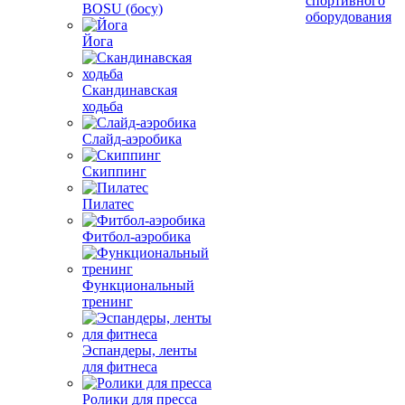
спортивного
BOSU (босу)
оборудования
Йога
Скандинавская
ходьба
Слайд-аэробика
Скиппинг
Пилатес
Фитбол-аэробика
Функциональный
тренинг
Эспандеры, ленты
для фитнеса
Ролики для пресса