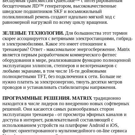
Бесшумная трансмиссия QuietGlide™ с интегрированным
беcщеточным JID™ генератором, высококачественные
шведские подшипников SKF и восьмижильный
поликлиновый ремень создают идеально мягкий ход с
равномерной нагрузкой по всему циклу вращения.
ЗЕЛЕНЫЕ ТЕХНОЛОГИИ.
Для большинства этот термин
скорее ассоциируется с ветряными электростанциями, гибрид-
и электромобилями. Какое это имеет отношение к
тренажерам? Ответ - максимальное энергосбережение. Matrix
является первым разработчиком коммерческого фитнес
оборудования в мире, реализовавшим функцию полноценной
эксплуатации эллипсов, степперов и велотренажеров с
любыми экранами, в том числе 16-ти дюймовыми
полноцветными TFT, без подключения к сети. Больше не
нужно платить за электроэнергию, тянуть десятки метров
проводов и устанавливать стабилизаторы напряжения.
ПРОГРАММНЫЕ РЕШЕНИЯ. MATRIX
традиционно
находится в числе лидеров по внедрению новых софтверных
решений. Они касаются самых разнообразных сторон
эксплуатации тренажера - от просмотра эфирных каналов и
доступа в интернет, развлекательной составляющей с
использованием устройств на платформе Android и iOS,
фитнес ориентированного мультимедийного on-line сервиса