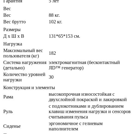
Гарантия
5 лет
Вес
Вес
88 кг.
Вес брутто
102 кг.
Размеры
Д х Ш х В
131*65*153 см.
Нагрузка
Максимальный вес
182
пользователя (кг)
Система нагружения
электромагнитная (бесконтактный
(детально)
JID™ генератор)
Количество уровней
30
нагрузки
Конструкция и элементы
высокопрочная износостойкая с
Рама
двухслойной покраской и лакировкой
с подлокотниками и дублированием
Руль
клавиш изменения нагрузки и сенсоров
считывания пульса
эргономичное с гелиевым
Сиденье
наполнителем