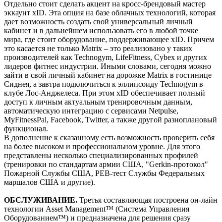
Отдельно стоит сделать акцент на кросс-брендовый мастер
эккаунт xID. Эта опция на базе облачных технологий, которая
дает возможность создать свой универсальный личный
кабинет и в дальнейшем использовать его в любой точке
мира, где стоит оборудование, поддерживающее xID. Причем
это касается не только Matrix – это реализовано у таких
производителей как Technogym, LifeFitness, Cybex и других
лидеров фитнес индустрии. Иными словами, сегодня можно
зайти в свой личный кабинет на дорожке Matrix в гостинице
Сиднея, а завтра подключиться к эллипсоиду Technogym в
клубе Лос-Анджелеса. При этом xID обеспечивает полный
доступ к личным актуальным тренировочным данным,
автоматическую интеграцию с сервисами Netpulse,
MyFitnessPal, Facebook, Twitter, а также другой разноплановый
функционал.
В дополнение к сказанному есть возможность проверить себя
на более высоком и профессиональном уровне. Для этого
представлены несколько специализированных профилей
(тренировки по стандартам армии США, "Gerkin-протокол"
Пожарной Службы США, PEB-тест Службы Федеральных
маршалов США и другие).
ОБСЛУЖИВАНИЕ.
Третья составляющая построена он-лайн
технологии Asset Management™ (Система Управления
Оборудованием™) и предназначена для решения сразу