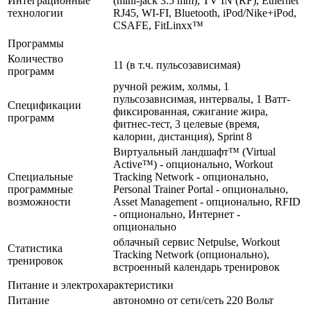
Интеграционные
(mini-jack 3.5 mm), TV IN (RF), Ethernet
технологии
RJ45, WI-FI, Bluetooth, iPod/Nike+iPod,
CSAFE, FitLinxx™
Программы
Количество
11 (в т.ч. пульсозависимая)
программ
ручной режим, холмы, 1
пульсозависимая, интервалы, 1 Ватт-
Спецификации
фиксированная, сжигание жира,
программ
фитнес-тест, 3 целевые (время,
калории, дистанция), Sprint 8
Виртуальный ландшафт™ (Virtual
Active™) - опционально, Workout
Специальные
Tracking Network - опционально,
программные
Personal Trainer Portal - опционально,
возможности
Asset Management - опционально, RFID
- опционально, Интернет -
опционально
облачный сервис Netpulse, Workout
Статистика
Tracking Network (опционально),
тренировок
встроенный календарь тренировок
Питание и электрохарактеристики
Питание
автономно от сети/сеть 220 Вольт