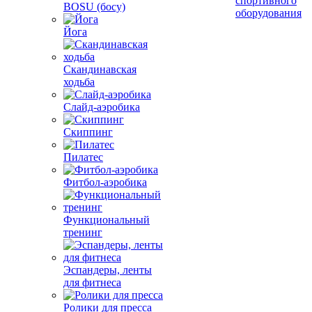
спортивного
BOSU (босу)
оборудования
Йога
Скандинавская
ходьба
Слайд-аэробика
Скиппинг
Пилатес
Фитбол-аэробика
Функциональный
тренинг
Эспандеры, ленты
для фитнеса
Ролики для пресса