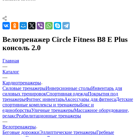
Велотренажер Circle Fitness B8 E Plus
консоль 2.0
Главная
—
Каталог
—
Кардиотренажеры
Силовые тренажеры
Инверсионные столы
Инвентарь для
силовых тренировок
Спортивная одежда
Покрытия под
тренажеры
Фитнес инвентарь
Аксессуары для фитнеса
Детские
спортивные комплексы и тренажеры
Бокс и
единоборства
Уличные тренажеры
Массажное оборудование,
релакс
Реабилитационные тренажеры
—
Велотренажеры
Беговые дорожки
Эллиптические тренажеры
Гребные