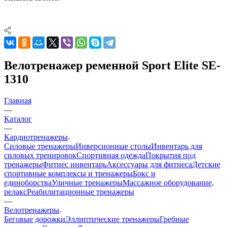
Велотренажер ременной Sport Elite SE-
1310
Главная
—
Каталог
—
Кардиотренажеры
Силовые тренажеры
Инверсионные столы
Инвентарь для
силовых тренировок
Спортивная одежда
Покрытия под
тренажеры
Фитнес инвентарь
Аксессуары для фитнеса
Детские
спортивные комплексы и тренажеры
Бокс и
единоборства
Уличные тренажеры
Массажное оборудование,
релакс
Реабилитационные тренажеры
—
Велотренажеры
Беговые дорожки
Эллиптические тренажеры
Гребные