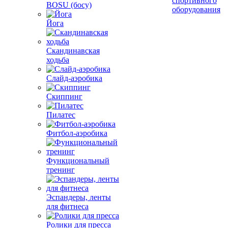
спортивного
BOSU (босу)
оборудования
Йога
Скандинавская
ходьба
Слайд-аэробика
Скиппинг
Пилатес
Фитбол-аэробика
Функциональный
тренинг
Эспандеры, ленты
для фитнеса
Ролики для пресса