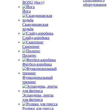
спортивного
BOSU (босу)
оборудования
Йога
Скандинавская
ходьба
Слайд-аэробика
Скиппинг
Пилатес
Фитбол-аэробика
Функциональный
тренинг
Эспандеры, ленты
для фитнеса
Ролики для пресса