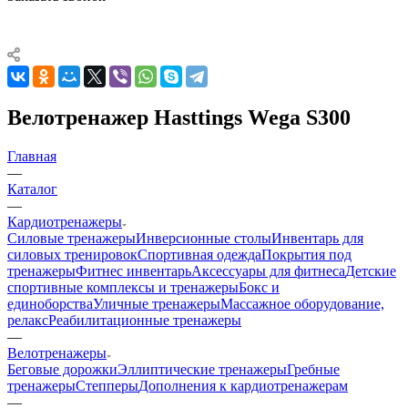
Велотренажер Hasttings Wega S300
Главная
—
Каталог
—
Кардиотренажеры
Силовые тренажеры
Инверсионные столы
Инвентарь для
силовых тренировок
Спортивная одежда
Покрытия под
тренажеры
Фитнес инвентарь
Аксессуары для фитнеса
Детские
спортивные комплексы и тренажеры
Бокс и
единоборства
Уличные тренажеры
Массажное оборудование,
релакс
Реабилитационные тренажеры
—
Велотренажеры
Беговые дорожки
Эллиптические тренажеры
Гребные
тренажеры
Степперы
Дополнения к кардиотренажерам
—